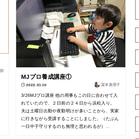
部
MJプロ養成講座①
2022.03.30
冨本真理子
3/26MJプロ講座 他の用事もこの日に合わせて入
れていたので、２日前の２４日から浜松入り。
夫は土曜日出勤や夜勤明けが多いことから、実家
に行きながら受講することにしました。（たぶん
一日中子守りするのも無理と思われるが）...