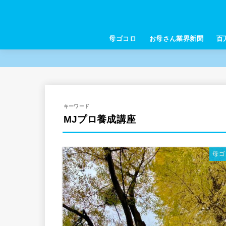
母ゴコロ
お母さん業界新聞
百
キーワード
MJプロ養成講座
母ゴ