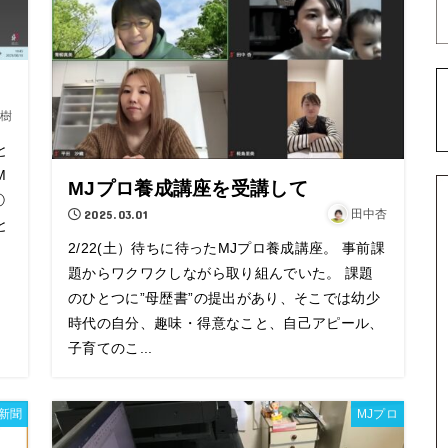
樹
と
M
MJプロ養成講座を受講して
①
2025.03.01
田中杏
と
2/22(土）待ちに待ったMJプロ養成講座。 事前課
題からワクワクしながら取り組んでいた。 課題
のひとつに”母歴書”の提出があり、そこでは幼少
時代の自分、趣味・得意なこと、自己アピール、
子育てのこ...
新聞
MJプロ