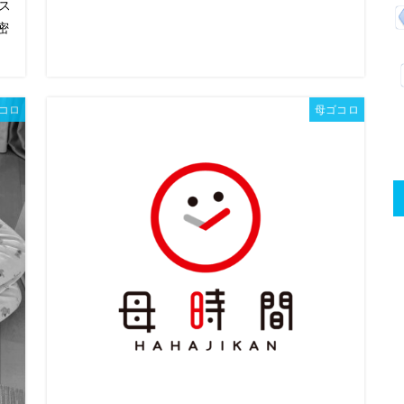
ス
密
コロ
母ゴコロ