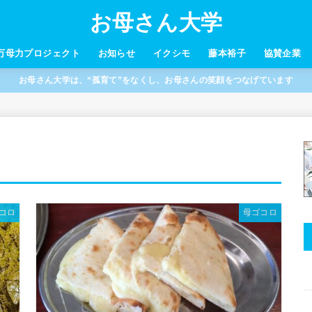
お母さん大学
万母力プロジェクト
お知らせ
イクシモ
藤本裕子
協賛企業
お母さん大学は、“孤育て”をなくし、お母さんの笑顔をつなげています
コロ
母ゴコロ