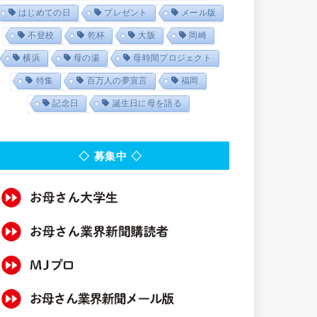
はじめての日
プレゼント
メール版
不登校
乾杯
大阪
岡崎
横浜
母の湯
母時間プロジェクト
特集
百万人の夢宣言
福岡
記念日
誕生日に母を語る
◇ 募集中 ◇