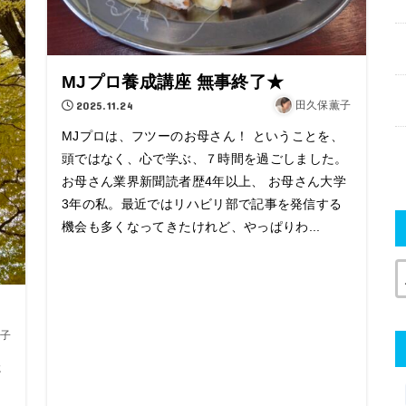
MJプロ養成講座 無事終了★
2025.11.24
田久保薫子
MJプロは、フツーのお母さん！ ということを、
頭ではなく、心で学ぶ、７時間を過ごしました。
お母さん業界新聞読者歴4年以上、 お母さん大学
3年の私。最近ではリハビリ部で記事を発信する
機会も多くなってきたけれど、やっぱりわ...
子
た
。