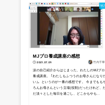
M
MJプロ養成講座の感想
2021.07.09
竹内千華
涙の自己紹介からはじまった、わたしのMJプロ
養成講座。 ｢わたしもふつうのお母さんになり
い｣。というのが一番の感想です。 今までもも
ろんお母さんという立場(役割)だったけれど、
だ淡々とした毎日を過ごし、どこかもやも...