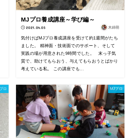
MJプロ養成講座～学び編～
2021.04.05
木綿萌
気付けばMJプロ養成講座を受けて約1週間がたち
ました。 精神面・技術面でのサポート、そして
実践の場が用意された9時間でした。 末っ子気
質で、助けてもらおう、与えてもらおうとばかり
考えている私。 この講座でも...
Jプロ
MJプロ