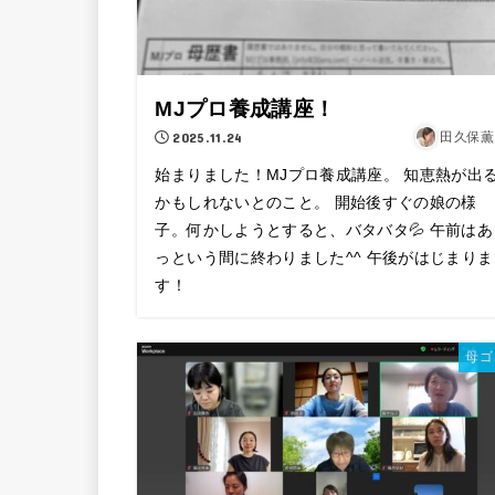
MJプロ養成講座！
2025.11.24
田久保薫
始まりました！MJプロ養成講座。 知恵熱が出
かもしれないとのこと。 開始後すぐの娘の様
子。何かしようとすると、バタバタ💦 午前はあ
っという間に終わりました^^ 午後がはじまりま
す！
母ゴ