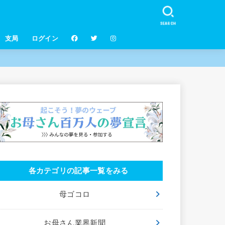
SEARCH
支局
ログイン
各カテゴリの記事一覧をみる
母ゴコロ
お母さん業界新聞