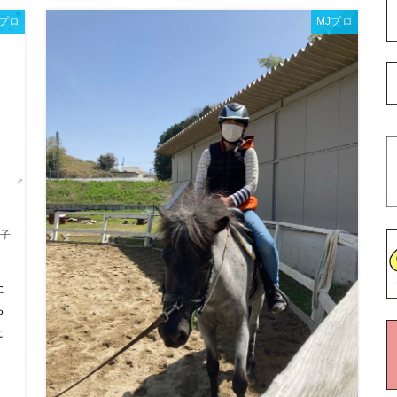
Jプロ
MJプロ
子
た
ち
た