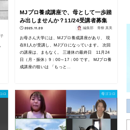
MJプロ養成講座で、母として一歩踏
み出しませんか？11/24受講者募集
2025.11.20
編集部 青柳 真美
子
お母さん大学には、MJプロ養成講座があり、 現
在81人が受講し、MJプロになっています。 次回
る
の講座は、まもなく。 三連休の最終日 11月24
日（月・振休）9：00～17：00 です。 MJプロ養
成講座の狙いは 「もっと...
コロ
母ゴコロ