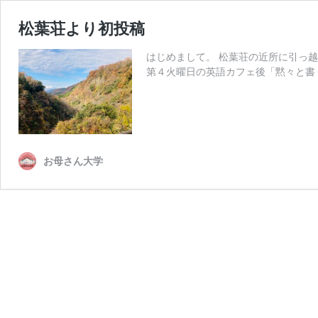
松葉荘より初投稿
はじめまして。 松葉荘の近所に引っ
第４火曜日の英語カフェ後「黙々と書
お母さん大学