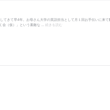
越してきて早4年。お母さん大学の英語担当として月１回お手伝いに来
松
く会（仮）」という素敵な …
続きを読む
葉
荘
よ
り
初
投
稿