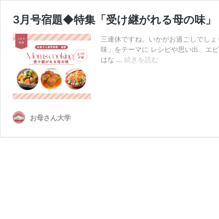
3月号宿題◆特集「受け継がれる母の味」
三連休ですね。いかがお過ごしでしょ
味」をテーマに レシピや思い出、エ
3
はな …
続きを読む
月
号
宿
題
◆
お母さん大学
特
集
「受
け
継
が
れ
る
母
の