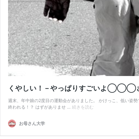
くやしい！－やっぱりすごいよ◯◯◯
週末、年中娘の2度目の運動会がありました。 かけっこ、低い姿勢
く
終われる！？ はずがありませ …
続きを読む
や
し
お母さん大学
い！
－