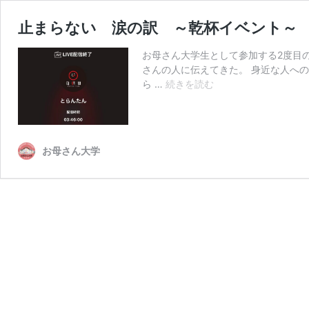
止まらない 涙の訳 ～乾杯イベント～
お母さん大学生として参加する2度目の
さんの人に伝えてきた。 身近な人へ
止
ら …
続きを読む
ま
ら
な
い
お母さん大学
涙
の
訳
～
乾
杯
イ
ベ
ン
ト
～