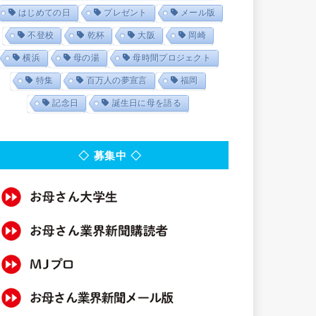
はじめての日
プレゼント
メール版
不登校
乾杯
大阪
岡崎
横浜
母の湯
母時間プロジェクト
特集
百万人の夢宣言
福岡
記念日
誕生日に母を語る
◇ 募集中 ◇