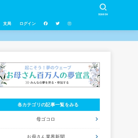
SEARCH
支局
ログイン
各カテゴリの記事一覧をみる
母ゴコロ
お母さん業界新聞