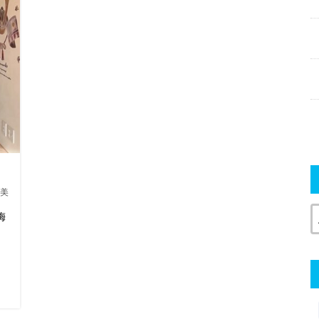
美
梅
ら
月