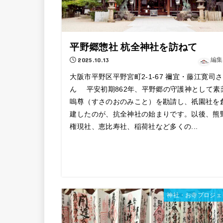
平野郷惣社 杭全神社を訪ねて
2025.10.13
編集
大阪市平野区平野宮町2-1-67 禰宜・藤江寛司さ
ん 平安初期862年、平野郷の守護神として素
嗚尊（すさのおのみこと）を勘請し、祇園社を
建したのが、抗全神社の始まりです。以後、熊
権現社、恵比寿社、稲荷社など多くの...
神社・お寺プロジェ