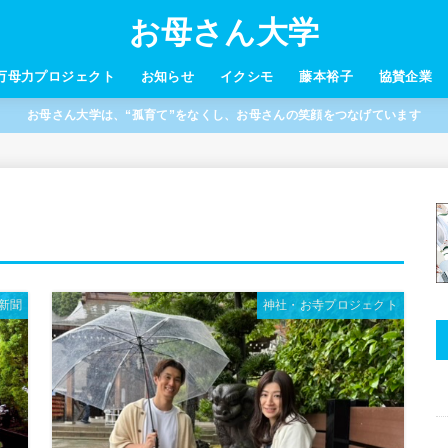
お母さん大学
万母力プロジェクト
お知らせ
イクシモ
藤本裕子
協賛企業
お母さん大学は、“孤育て”をなくし、お母さんの笑顔をつなげています
新聞
神社・お寺プロジェクト