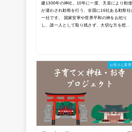
建1300年の神社。10年に一度、天皇により勅
が遣わされ勅祭を行う、全国に16社ある勅祭社
一社です。 国家安寧や世界平和の神をお祀り
し、誰一人として取り残さず、大切な方を想...
お母さん業界