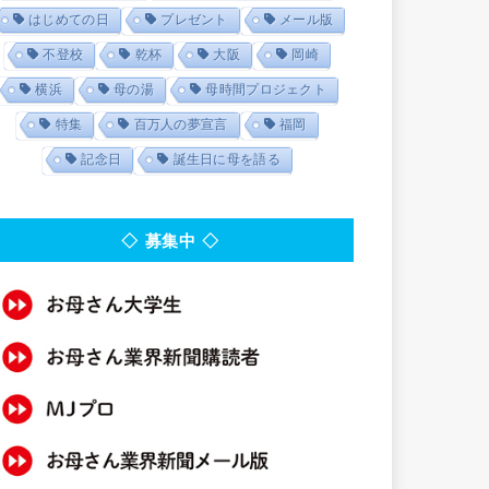
はじめての日
プレゼント
メール版
不登校
乾杯
大阪
岡崎
横浜
母の湯
母時間プロジェクト
特集
百万人の夢宣言
福岡
記念日
誕生日に母を語る
◇ 募集中 ◇