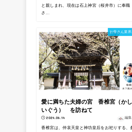
と親しまれ、現在は石上神宮（桜井市）に奉職
さ...
お母さん業界
愛に満ちた夫婦の宮 香椎宮（か
いぐう） を訪ねて
2024.06.14
編集
香椎宮は、仲哀天皇と神功皇后をお祀りする、