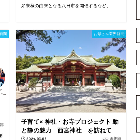
如来様の由来となる八日市を開催するなど、...
新聞
お母さん業界新聞
し
子育て× 神社・お寺プロジェクト 動
部
と静の魅力 西宮神社 を訪ねて
創
2024.03.08
編集部