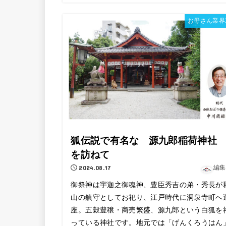
お母さん業界
狐伝説で有名な 源九郎稲荷神
を訪ねて
2024.08.17
編集
御祭神は宇迦之御魂神、豊臣秀吉の弟・秀長が
山の鎮守としてお祀り、江戸時代に洞泉寺町へ
座。五穀豊穣・商売繁盛、源九郎という白狐を
っている神社です。地元では「げんくろうはん