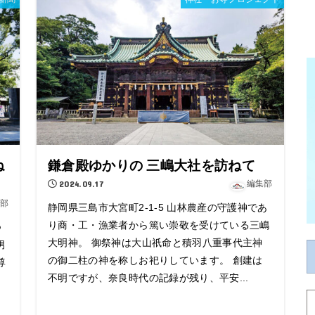
ね
鎌倉殿ゆかりの 三嶋大社を訪ねて
2024.09.17
編集部
部
静岡県三島市大宮町2-1-5 山林農産の守護神であ
り商・工・漁業者から篤い崇敬を受けている三嶋
つ
大明神。 御祭神は大山祇命と積羽八重事代主神
男
の御二柱の神を称しお祀りしています。 創建は
尊
不明ですが、奈良時代の記録が残り、平安...