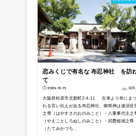
恋みくじで有名な 布忍神社 を訪
て
2024.10.19
編集
大阪府松原市北新町2-4-11 古来より布にま
わる言い伝えがある布忍神社。御祭神は速須佐
之尊（はやすさのおのみこと）・八重事代主之
（やえことしろぬしのみこと）・武甕槌雄之尊
（たてみかづち...