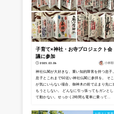
子育て×神社・お寺プロジェクト会
議に参加
2025.03.06
小林順
神社仏閣が大好きな、重い知的障害を持つ息子
息子とこれまで50近い神社仏閣に参拝を。 そ
が気にいらない場合、御神木の前で止まり先に
もうとしない。 どんなに引っ張ってもガンとし
て動かない。せっかく2時間も電車に乗って...
お母さん業界