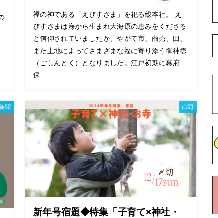
使
福の神である「えびすさま」を祀る総本社。 え
の
びすさまは海から生まれ大海原の恵みをくださる
と信仰されていましたが、やがて市、商売、田、
また土地によってさまざまな福に寄り添う御神徳
（ごしんとく）となりました。江戸初期に幕府
保...
新聞
宿題
新年号宿題◆特集「子育て×神社・