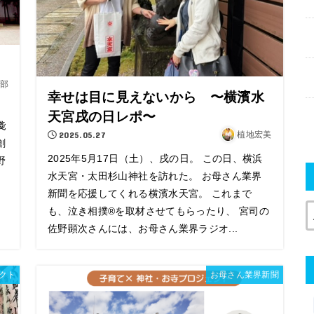
部
幸せは目に見えないから 〜横濱水
天宮戌の日レポ〜
戔
2025.05.27
植地宏美
創
2025年5月17日（土）、戌の日。 この日、横浜
野
水天宮・太田杉山神社を訪れた。 お母さん業界
新聞を応援してくれる横濱水天宮。 これまで
も、泣き相撲®︎を取材させてもらったり、 宮司の
佐野顕次さんには、お母さん業界ラジオ...
クト
お母さん業界新聞