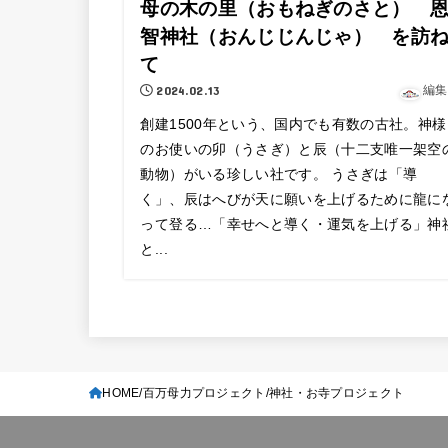
母の木の里（おもねぎのさと） 
智神社（おんじじんじゃ） を訪
て
2024.02.13
編集
創建1500年という、国内でも有数の古社。神様
のお使いの卯（うさぎ）と辰（十二支唯一架空
動物）がいる珍しい社です。 うさぎは「導
く」、辰はへびが天に願いを上げるために龍に
って登る…「幸せへと導く・運気を上げる」神
と...
HOME
百万母力プロジェクト
神社・お寺プロジェクト