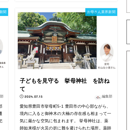
新聞
お母さん業界新聞
社
子どもを見守る 挙母神社 を訪ね
て
部
2024.07.15
編集部
郡
愛知県豊田市挙母町5-1 豊田市の中心部ながら、
遷
境内に入ると御神木の大楠の存在感も相まって一
祀
気に厳かな空気に包まれます。 挙母神社は、薬
」
師如来様が火災の折に難を避けられた場所。薬師