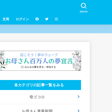
SEARCH
支局
ログイン
各カテゴリの記事一覧をみる
母ゴコロ
お母さん業界新聞