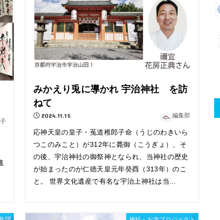
みかえり兎に導かれ 宇治神社 を訪
ねて
2024.11.15
編集部
子
応神天皇の皇子・菟道稚郎子命（うじのわきいら
。
つこのみこと）が312年に薨御（こうぎょ）、そ
こ
の後、宇治神社の御祭神となられ、当神社の歴史
進
が始まったのが仁徳天皇元年癸酉（313年）のこ
と。 世界文化遺産で有名な宇治上神社は当...
新聞
神社・お寺プロジェクト