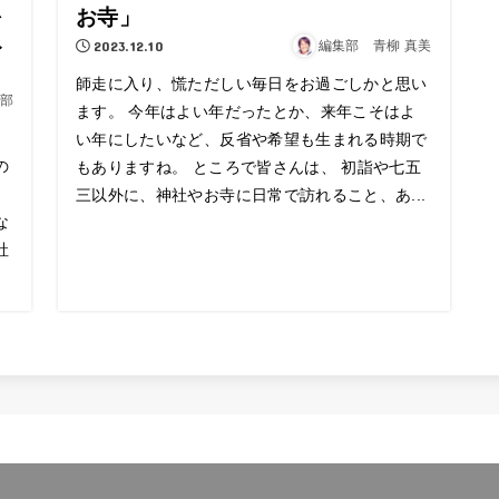
恩
お寺」
ね
2023.12.10
編集部 青柳 真美
師走に入り、慌ただしい毎日をお過ごしかと思い
部
ます。 今年はよい年だったとか、来年こそはよ
い年にしたいなど、反省や希望も生まれる時期で
の
もありますね。 ところで皆さんは、 初詣や七五
三以外に、神社やお寺に日常で訪れること、あ...
な
社