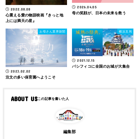
2026.04.05
2022.08.08
母の笑顔が、日本の未来を救う
心震える愛の物語映画『きっと地
上には満天の星』
お母さん業界新聞
横浜支局
2021.12.15
パシフィコに全国のお城が大集合
2023.02.02
注文の多い保育園へようこそ
ABOUT US
編集部