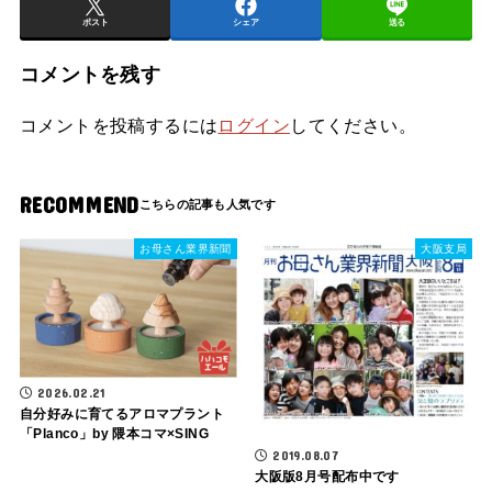
ポスト
シェア
送る
コメントを残す
コメントを投稿するには
ログイン
してください。
RECOMMEND
お母さん業界新聞
大阪支局
2026.02.21
自分好みに育てるアロマプラント
「Planco」by 隈本コマ×SING
2019.08.07
大阪版8月号配布中です