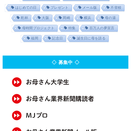
はじめての日
プレゼント
メール版
不登校
乾杯
大阪
岡崎
横浜
母の湯
母時間プロジェクト
特集
百万人の夢宣言
福岡
記念日
誕生日に母を語る
◇ 募集中 ◇