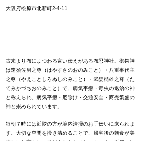
大阪府松原市北新町2-4-11
古来より布にまつわる言い伝えがある布忍神社。御祭神
は速須佐男之尊（はやすさのおのみこと）・八重事代主
之尊（やえことしろぬしのみこと）・武甕槌雄之尊（た
てみかづちおのみこと）で、病気平癒・毒虫の退治の神
と称えられ、病気平癒・厄除け・交通安全・商売繁盛の
神と崇められています。
毎朝７時には近隣の方が境内清掃のお手伝いに来られま
す。大切な空間を掃き清めることで、帰宅後の朝食が美