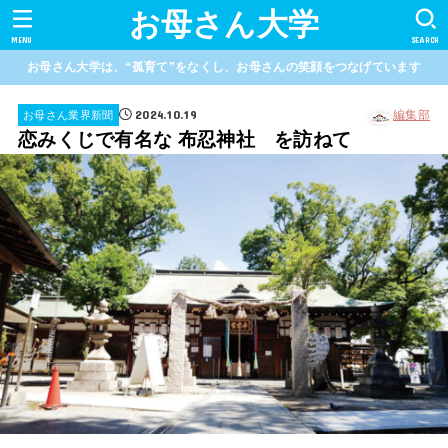
お母さん大学
MENU
SEARCH
お母さん大学は、“孤育て”をなくし、お母さんの笑顔をつなげています
2024.10.19
編集部
お母さん業界新聞
恋みくじで有名な 布忍神社 を訪ねて