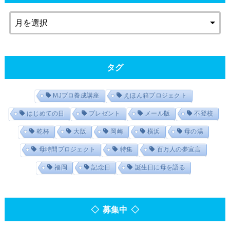
タグ
MJプロ養成講座
えほん箱プロジェクト
はじめての日
プレゼント
メール版
不登校
乾杯
大阪
岡崎
横浜
母の湯
母時間プロジェクト
特集
百万人の夢宣言
福岡
記念日
誕生日に母を語る
◇ 募集中 ◇