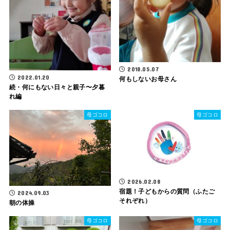
2018.05.07
2022.01.20
何もしないお母さん
続・何にもない日々と親子〜夕暮
れ編
母ゴコロ
母ゴコロ
2026.02.08
宿題！子どもからの質問（ふたご
2024.09.03
それぞれ）
朝の体操
母ゴコロ
母ゴコロ