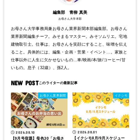
編集部 青柳 真美
お母さん大学本部
お母さん大学事務局兼お母さん業界新聞本部編集部。お母さん
業界新聞編集チーフ。みそまるマスター。みそソムリエ。宅地
建物取引士。仕事は、お母さんを笑顔にすること、味噌を伝え
ること。具体的には、編集・企画・営業・イベント…。家族と
仕事以外に人生に欠かせないもの…車/映画/本/旅/コーヒー/甘
いもの。息子（32歳）、孫2人。
NEW POST
お母さん業界新聞
イクシモ
2026.08.01
2026.08.10
【イクシモ8月/9月スケジュー
【9月号宿題】母色30「お母さ