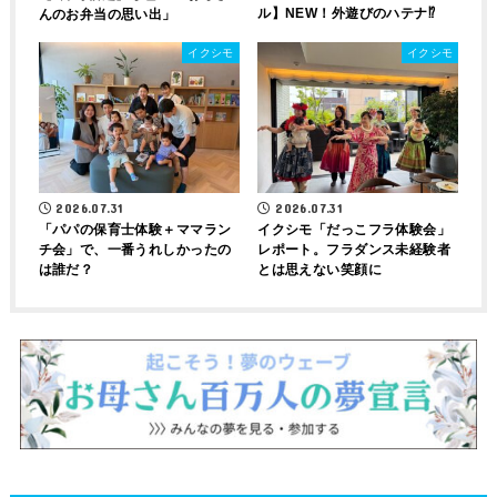
ル】NEW！外遊びのハテナ⁉
んのお弁当の思い出」
イクシモ
イクシモ
2026.07.31
2026.07.31
「パパの保育士体験＋ママラン
イクシモ「だっこフラ体験会」
チ会」で、一番うれしかったの
レポート。フラダンス未経験者
は誰だ？
とは思えない笑顔に