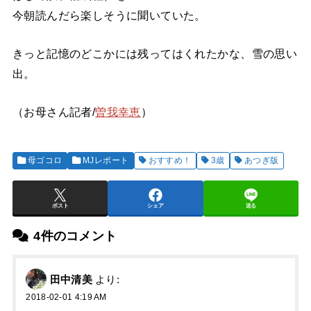
今朝読んだら楽しそうに聞いていた。
きっと記憶のどこかには残ってはくれたかな、雪の思い
出。
（お母さん記者/
曽我幸恵
）
母ゴコロ
MJレポート
おすすめ！
3歳
あつぎ版
ポスト
シェア
送る
4件のコメント
田中清美
より:
2018-02-01 4:19 AM