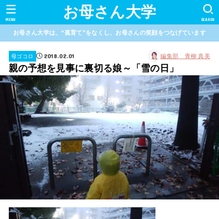
お母さん大学
MENU
SEARCH
お母さん大学は、“孤育て”をなくし、お母さんの笑顔をつなげています
2018.02.01
編集部 青柳 真美
母ゴコロ
親の予想を見事に裏切る娘～「雪の日」