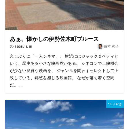
あぁ、懐かしの伊勢佐木町ブルース
2025.11.15
藤本 裕子
久しぶりに「一人シネマ」。 横浜にはジャック＆ベティと
いう、歴史ある小さな映画館がある。 シネコンで上映機会
が少ない良質な映画を、 ジャンルを問わずセレクトして上
映している、郷愁を感じる映画館。 なぜか落ち着く空間
だ。 ...
つぶやき