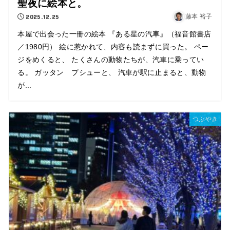
聖夜に絵本と。
2025.12.25
藤本 裕子
本屋で出会った一冊の絵本 『ある星の汽車』（福音館書店
／1980円） 絵に惹かれて、内容も読まずに買った。 ペー
ジをめくると、 たくさんの動物たちが、汽車に乗ってい
る。 ガッタン プシューと、 汽車が駅に止まると、動物
が...
つぶやき