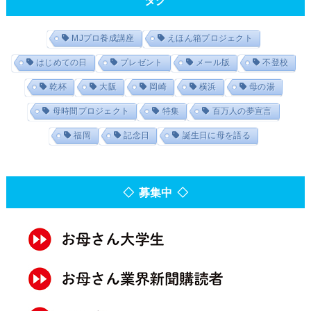
MJプロ養成講座
えほん箱プロジェクト
はじめての日
プレゼント
メール版
不登校
乾杯
大阪
岡崎
横浜
母の湯
母時間プロジェクト
特集
百万人の夢宣言
福岡
記念日
誕生日に母を語る
◇ 募集中 ◇