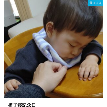
母ゴコロ
椅子寝記念日