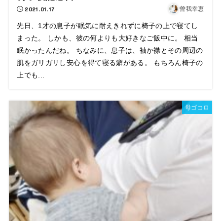
2021.01.17
曽我幸恵
先日、1才の息子が眠気に耐えきれずに椅子の上で寝てし
まった。 しかも、彼の何よりも大好きなご飯中に。 相当
眠かったんだね。 ちなみに、息子は、袖か襟とその周辺の
肌をガリガリし安心を得て寝る癖がある。 もちろん椅子の
上でも...
母ゴコロ