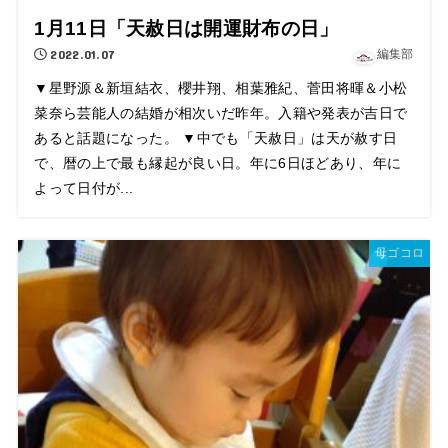
1月11日「天赦日は開運財布の日」
2022.01.07
編集部
▼星野源＆新垣結衣、櫻井翔、相葉雅紀、菅田将暉＆小松
菜奈ら芸能人の結婚が相次いだ昨年。入籍や発表が吉日で
あると話題になった。 ▼中でも「天赦日」は天が赦す日
で、暦の上で最も縁起が良い日。年に6日ほどあり、年に
よって日付が...
母ゴコロ