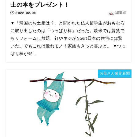
士の本をプレゼント！
2022.02.08
編集部
▼「帰国のお土産は？」と聞かれた仏人留学生がおもむろ
に取り出したのは「つっぱり棒」だった。欧米では賃貸で
もリフォームし放題、釘やネジがNGの日本の住宅には驚
いた。でもこれは優れモノ！家族もきっと喜ぶと。 ▼つっ
ぱり棒が登...
お母さん業界新聞