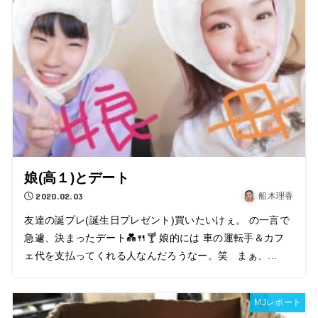
娘(高１)とデート
2020.02.03
船木理香
友達の誕プレ(誕生日プレゼント)買いたいけぇ。 の一言で
急遽、決まったデート💑🍴🍸 娘的には 車の運転手＆カフ
ェ代を支払ってくれる人なんだろうなー。笑 まぁ、...
MJレポート