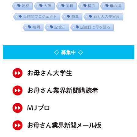
乾杯
大阪
岡崎
横浜
母の湯
母時間プロジェクト
特集
百万人の夢宣言
福岡
記念日
誕生日に母を語る
◇ 募集中 ◇