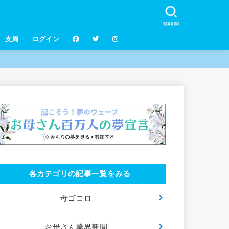
SEARCH
支局
ログイン
各カテゴリの記事一覧をみる
母ゴコロ
お母さん業界新聞