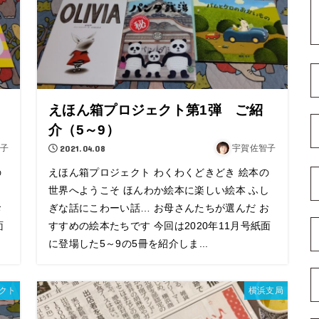
えほん箱プロジェクト第1弾 ご紹
介（5～9）
子
2021.04.08
宇賀佐智子
の
えほん箱プロジェクト わくわくどきどき 絵本の
し
世界へようこそ ほんわか絵本に楽しい絵本 ふし
お
ぎな話にこわーい話… お母さんたちが選んだ お
面
すすめの絵本たちです 今回は2020年11月号紙面
に登場した5～9の5冊を紹介しま...
クト
横浜支局