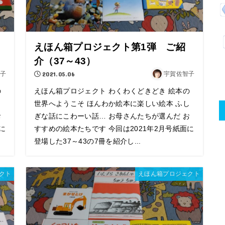
えほん箱プロジェクト第1弾 ご紹
介（37～43）
子
2021.05.06
宇賀佐智子
の
えほん箱プロジェクト わくわくどきどき 絵本の
し
世界へようこそ ほんわか絵本に楽しい絵本 ふし
お
ぎな話にこわーい話… お母さんたちが選んだ お
に
すすめの絵本たちです 今回は2021年2月号紙面に
登場した37～43の7冊を紹介し...
クト
えほん箱プロジェクト