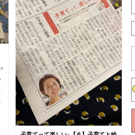
子
の
し
お
ト
子育てって楽しい♪【６】子育てと絵