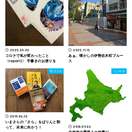
2020.05.05
2025.11.15
コロナで私が変わったこと
あぁ、懐かしの伊勢佐木町ブルー
〈report1〉 手書きのお便りを
ス
母ゴコロ
つぶやき
2019.06.30
いまさらの「さら」をぱりんと割
2018.09.06
って、未来に向かう！