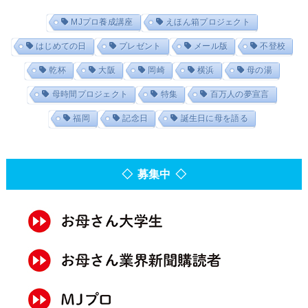
MJプロ養成講座
えほん箱プロジェクト
はじめての日
プレゼント
メール版
不登校
乾杯
大阪
岡崎
横浜
母の湯
母時間プロジェクト
特集
百万人の夢宣言
福岡
記念日
誕生日に母を語る
◇ 募集中 ◇