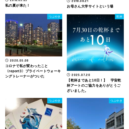
2018.08.21
私の夏が来た！
お母さん大学サイトという場
つぶやき
乾杯
2020.05.08
コロナで私が変わったこと
〈report3〉プライベートウォーキ
2025.07.20
ングトレーナーがついた
【乾杯まであと10日！】 宇宙乾
杯アートのご協力をありがとうご
ざいました。
つぶやき
つぶやき