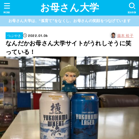
お母さん大学
MENU
SEARCH
お母さん大学は、“孤育て”をなくし、お母さんの笑顔をつなげています
2022.01.06
藤本 裕子
つぶやき
なんだかお母さん大学サイトがうれしそうに笑
っている！