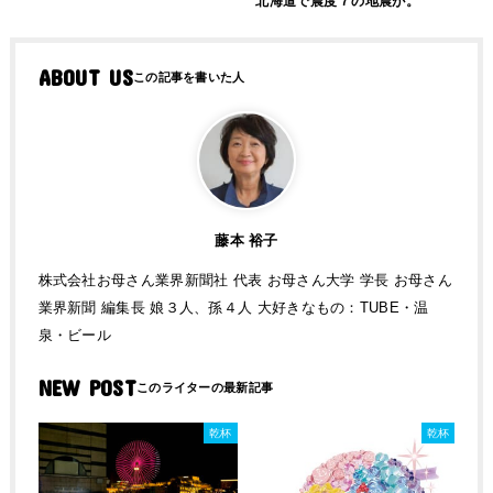
北海道で震度７の地震が。
ABOUT US
藤本 裕子
株式会社お母さん業界新聞社 代表 お母さん大学 学長 お母さん
業界新聞 編集長 娘３人、孫４人 大好きなもの：TUBE・温
泉・ビール
NEW POST
乾杯
乾杯