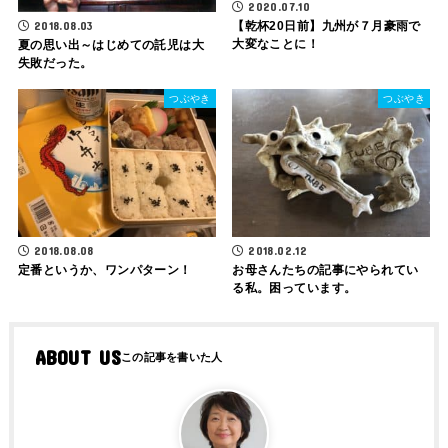
2020.07.10
【乾杯20日前】九州が７月豪雨で
2018.08.03
大変なことに！
夏の思い出～はじめての託児は大
失敗だった。
つぶやき
つぶやき
2018.08.08
2018.02.12
定番というか、ワンパターン！
お母さんたちの記事にやられてい
る私。困っています。
ABOUT US