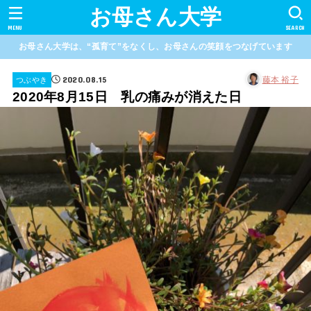
お母さん大学
MENU
SEARCH
お母さん大学は、“孤育て”をなくし、お母さんの笑顔をつなげています
2020.08.15
藤本 裕子
つぶやき
2020年8月15日 乳の痛みが消えた日