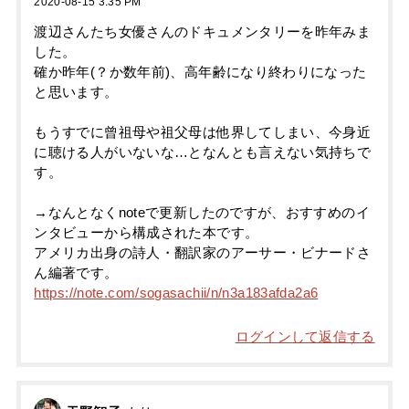
2020-08-15 3:35 PM
渡辺さんたち女優さんのドキュメンタリーを昨年みま
した。
確か昨年(？か数年前)、高年齢になり終わりになった
と思います。
もうすでに曾祖母や祖父母は他界してしまい、今身近
に聴ける人がいないな…となんとも言えない気持ちで
す。
→なんとなくnoteで更新したのですが、おすすめのイ
ンタビューから構成された本です。
アメリカ出身の詩人・翻訳家のアーサー・ビナードさ
ん編著です。
https://note.com/sogasachii/n/n3a183afda2a6
ログインして返信する