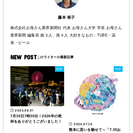
藤本 裕子
株式会社お母さん業界新聞社 代表 お母さん大学 学長 お母さん
業界新聞 編集長 娘３人、孫４人 大好きなもの：TUBE・温
泉・ビール
NEW POST
乾杯
乾杯
2026.08.01
7月30日7時30分！2026年の乾
杯をありがとうございました！
2026.07.30
熊本に思いを馳せて～「7.30お