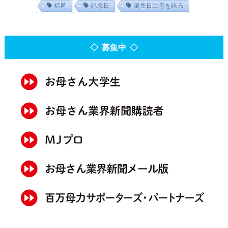
福岡
記念日
誕生日に母を語る
◇ 募集中 ◇