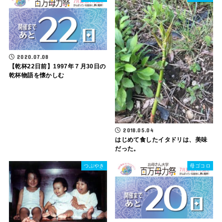
2020.07.08
【乾杯22日前】1997年７月30日の
乾杯物語を懐かしむ
2018.05.04
はじめて食したイタドリは、美味
だった。
つぶやき
母ゴコロ