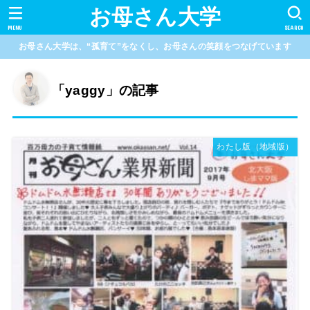
お母さん大学
MENU
SEARCH
お母さん大学は、“孤育て”をなくし、お母さんの笑顔をつなげています
「yaggy」の記事
わたし版（地域版）