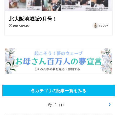
北大阪地域版9月号！
2017.09.27
yaggy
各カテゴリの記事一覧をみる
母ゴコロ