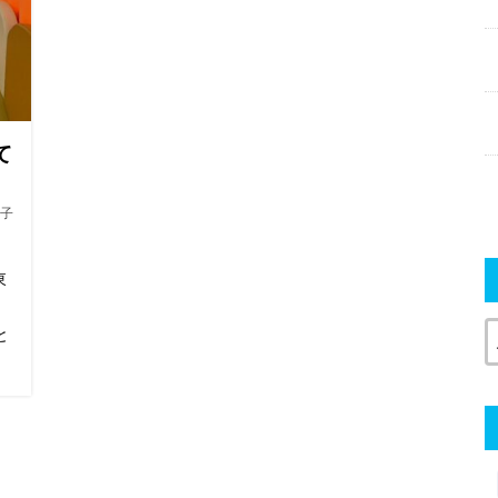
て
子
東
と