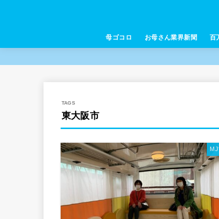
母ゴコロ
お母さん業界新聞
百
東大阪市
M