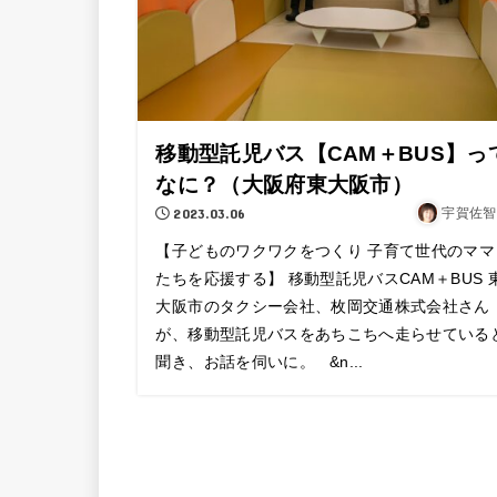
移動型託児バス【CAM＋BUS】っ
なに？（大阪府東大阪市）
2023.03.06
宇賀佐智
【子どものワクワクをつくり 子育て世代のママ
たちを応援する】 移動型託児バスCAM＋BUS 
大阪市のタクシー会社、枚岡交通株式会社さん
が、移動型託児バスをあちこちへ走らせている
聞き、お話を伺いに。 &n...