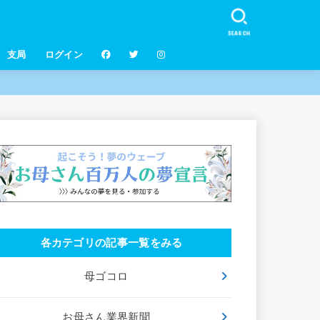
SEARCH
支局
ログイン
各カテゴリの記事一覧をみる
母ゴコロ
お母さん業界新聞