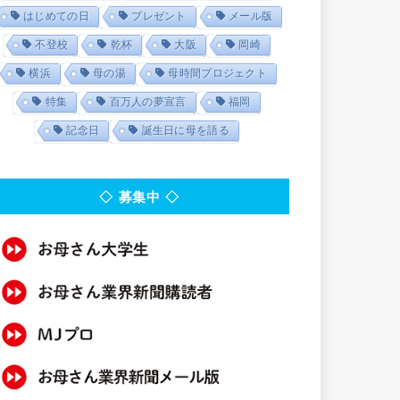
はじめての日
プレゼント
メール版
不登校
乾杯
大阪
岡崎
横浜
母の湯
母時間プロジェクト
特集
百万人の夢宣言
福岡
記念日
誕生日に母を語る
◇ 募集中 ◇