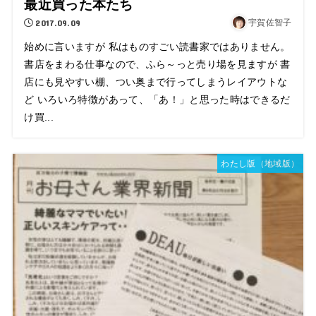
最近買った本たち
2017.09.09
宇賀佐智子
始めに言いますが 私はものすごい読書家ではありません。
書店をまわる仕事なので、ふら～っと売り場を見ますが 書
店にも見やすい棚、つい奥まで行ってしまうレイアウトな
ど いろいろ特徴があって、「あ！」と思った時はできるだ
け買...
わたし版（地域版）