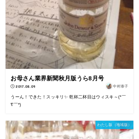
お母さん業界新聞秋月版うら8月号
2017.08.09
中村泰子
うーん！できた！スッキリ✨ 乾杯二杯目はウィスキ～(*￣
∇￣*)
わたし版（地域版）