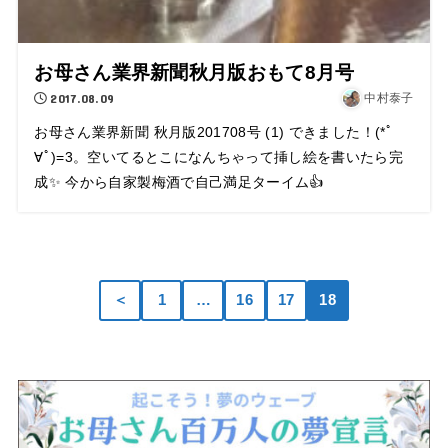
お母さん業界新聞秋月版おもて8月号
2017.08.09
中村泰子
お母さん業界新聞 秋月版201708号 (1) できました！(*ﾟ
∀ﾟ)=3。空いてるとこになんちゃって挿し絵を書いたら完
成✨ 今から自家製梅酒で自己満足ターイム👍
＜
1
…
16
17
18