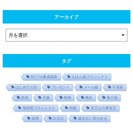
アーカイブ
タグ
MJプロ養成講座
えほん箱プロジェクト
はじめての日
プレゼント
メール版
不登校
乾杯
大阪
岡崎
横浜
母の湯
母時間プロジェクト
特集
百万人の夢宣言
福岡
記念日
誕生日に母を語る