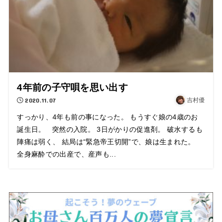
4年前の子守唄を思い出す
2020.11.07
吉村優
すっかり、4年も前の事になった。 もうすぐ娘の4歳のお
誕生日。 突然の入院。 3日がかりの促進剤。 破水するも
陣痛は弱く、 結局は“緊急帝王切開”で、娘は生まれた。
全身麻酔での出産で、産声も...