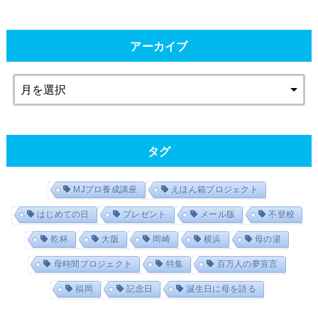
アーカイブ
タグ
MJプロ養成講座
えほん箱プロジェクト
はじめての日
プレゼント
メール版
不登校
乾杯
大阪
岡崎
横浜
母の湯
母時間プロジェクト
特集
百万人の夢宣言
福岡
記念日
誕生日に母を語る