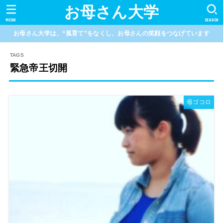
お母さん大学
MENU
SEARCH
お母さん大学は、“孤育て”をなくし、お母さんの笑顔をつなげています
緊急帝王切開
母ゴコロ