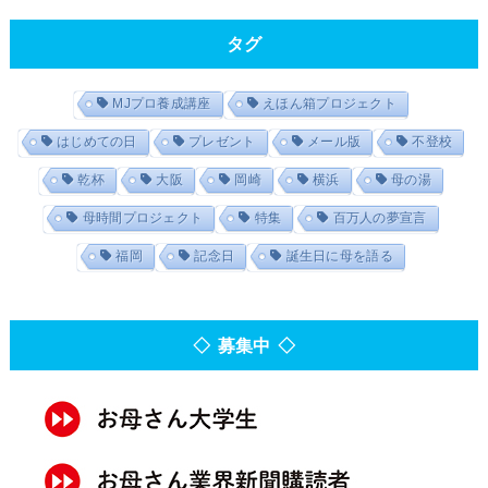
タグ
MJプロ養成講座
えほん箱プロジェクト
はじめての日
プレゼント
メール版
不登校
乾杯
大阪
岡崎
横浜
母の湯
母時間プロジェクト
特集
百万人の夢宣言
福岡
記念日
誕生日に母を語る
◇ 募集中 ◇