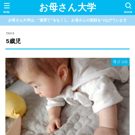
お母さん大学
MENU
SEARCH
お母さん大学は、“孤育て”をなくし、お母さんの笑顔をつなげています
5歳児
母ゴコロ