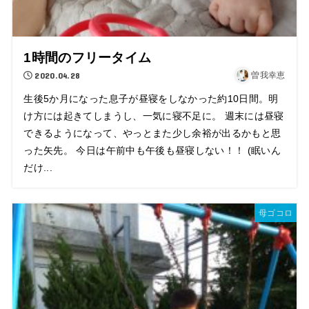
1時間のフリータイム
2020.04.28
曽我幸恵
生後5か月になった息子が昼寝をしなかった約10日間。明
け方には起きてしまうし、一気に寝不足に。 週末には昼寝
できるようになって、やっとまた少し余裕が出るかもと思
った矢先。 今日は午前中も午後も昼寝しない！！ (眠いん
だけ...
母ゴコロ