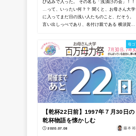
び込みで入った。 その名も「浅漬けの会」！！
…って、いったい何？？ 聞くと、お母さん大学
に入ってまだ日の浅い人たちのこと、だそう。
言い出しっぺであり、名付け親である 横須賀...
母ゴ
【乾杯22日前】1997年７月30日の
乾杯物語を懐かしむ
2020.07.08
藤本 