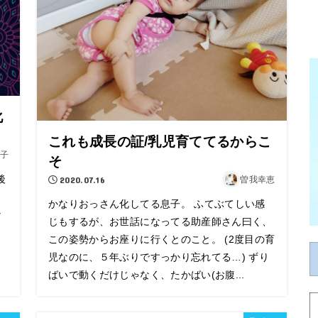
化
？
これも成長の証/乳児育ててるからこ
裕子
そ
後
2020.07.16
曽我幸恵
かなりおっさん化してる息子。 ふてぶてしい感
な
じもするが、お世話になってる助産師さん曰く、
この姿勢からお座りに行くとのこと。 (2度目の育
児なのに、５年ぶりですっかり忘れてる…) ずり
ばいで動くだけじゃなく、たかばい(お腹...