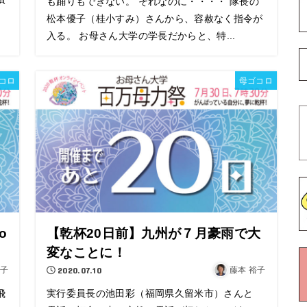
も踊りもできない。 それなのに・・・・ 隊長の
松本優子（桂小すみ）さんから、容赦なく指令が
入る。 お母さん大学の学長だからと、特...
コロ
母ゴコロ
o
【乾杯20日前】九州が７月豪雨で大
変なことに！
裕子
2020.07.10
藤本 裕子
飛
実行委員長の池田彩（福岡県久留米市）さんと