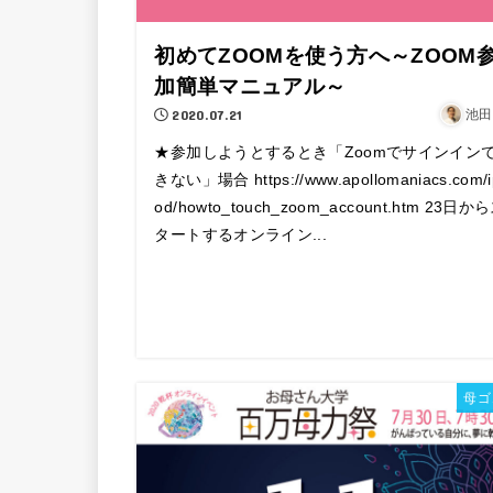
初めてZOOMを使う方へ～ZOOM
加簡単マニュアル～
2020.07.21
池田
★参加しようとするとき「Zoomでサインイン
きない」場合 https://www.apollomaniacs.com/i
od/howto_touch_zoom_account.htm 23日か
タートするオンライン...
母ゴ