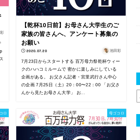
参
【乾杯10日前】お母さん大学生のご
彩
家族の皆さんへ、アンケート募集の
お願い
で
p
2020.07.20
池田彩
らス
7月23日からスタートする 百万母力祭乾杯ウィー
クのハハコミルームで 密かに楽しみにしている
企画がある。 お父さん記者・宮里武行さん中心
の企画 7月25日（土）20：00〜22：00 「お父さ
んから見たお母さん大学」 お...
コロ
母ゴコロ