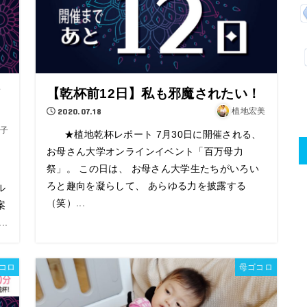
メ
【乾杯前12日】私も邪魔されたい！
2020.07.18
植地宏美
子
★植地乾杯レポート 7月30日に開催される、
お母さん大学オンラインイベント「百万母力
祭」。 この日は、 お母さん大学生たちがいろい
ろと趣向を凝らして、 あらゆる力を披露する
ル
（笑）...
案
.
コロ
母ゴコロ