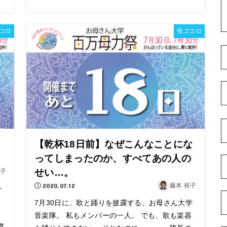
コロ
母ゴコロ
【乾杯18日前】なぜこんなことにな
ってしまったのか、すべてあの人の
せい…。
裕子
2020.07.12
藤本 裕子
チ
7月30日に、歌と踊りを披露する、お母さん大学
音楽隊。 私もメンバーの一人。 でも、歌も楽器
慣