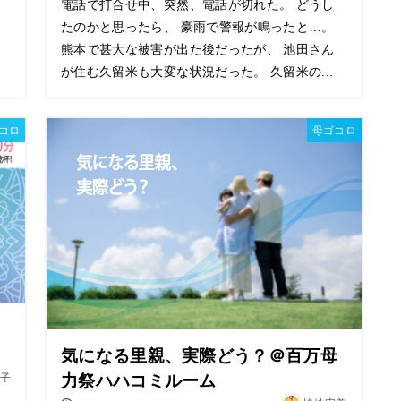
電話で打合せ中、突然、電話が切れた。 どうし
たのかと思ったら、 豪雨で警報が鳴ったと…。
熊本で甚大な被害が出た後だったが、 池田さん
が住む久留米も大変な状況だった。 久留米の...
コロ
母ゴコロ
気になる里親、実際どう？＠百万母
力祭ハハコミルーム
裕子