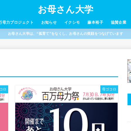
お母さん大学
万母力プロジェクト
お知らせ
イクシモ
藤本裕子
協賛企業
お母さん大学は、“孤育て”をなくし、お母さんの笑顔をつなげています
コロ
母ゴコロ