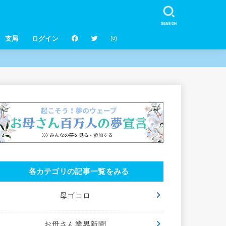
SEARCH
支局
ログイン
各カテゴリの記事一覧をみる
母ゴコロ
お母さん業界新聞