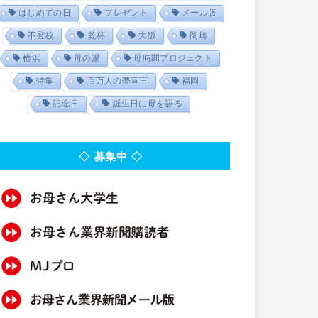
はじめての日
プレゼント
メール版
不登校
乾杯
大阪
岡崎
横浜
母の湯
母時間プロジェクト
特集
百万人の夢宣言
福岡
記念日
誕生日に母を語る
◇ 募集中 ◇