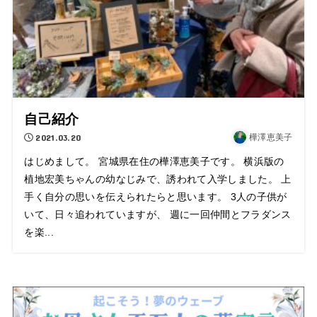
自己紹介
2021.03.20
樺澤恵美子
はじめまして。 宮城県在住の樺澤恵美子です。 横浜版の
植地宏美ちゃんの幼なじみで、誘われて入学しました。 上
手く自分の思いを伝えられたらと思います。 3人の子供が
いて、日々追われていますが、 週に一回仲間とフラダンス
を楽...