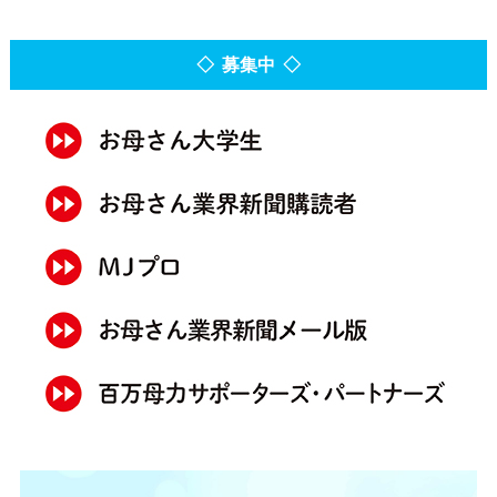
◇ 募集中 ◇