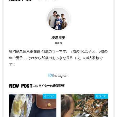
椛島里美
看護師
福岡県久留米市在住 41歳のワーママ。 7歳の小1女子と、5歳の
年中男子… それから39歳のおっきな長男（夫）の4人家族で
す！
NEW POST
母ゴコロ
母ゴコロ