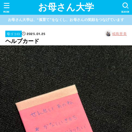
お母さん大学
MENU
SEARCH
お母さん大学は、“孤育て”をなくし、お母さんの笑顔をつなげています
2025.01.25
椛島里美
母ゴコロ
ヘルプカード