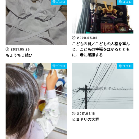
母ゴコロ
母ゴコロ
2020.05.05
こどもの日／こどもの人格を重ん
2021.05.26
じ、こどもの幸福をはかるととも
に、母に感謝する
ちょうちょ結び
母ゴコロ
母ゴコロ
2017.08.18
ヒヨドリの大群