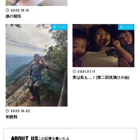
2022.10.15
娘の朝活
母ゴコロ
母ゴコロ
2021.07.11
実は私も…！(第二回浅漬けの会)
2025.10.22
初挑戦
ABOUT US