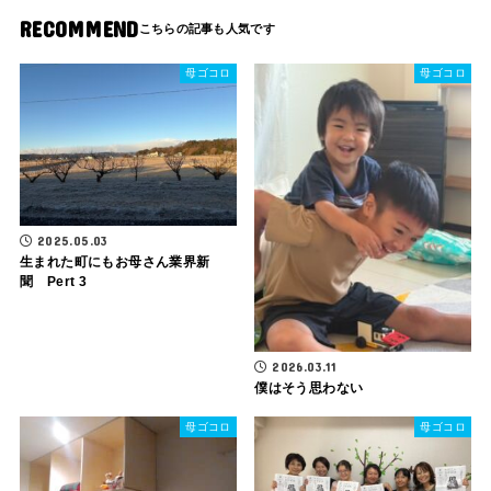
RECOMMEND
母ゴコロ
母ゴコロ
2025.05.03
生まれた町にもお母さん業界新
聞 Pert 3
2026.03.11
僕はそう思わない
母ゴコロ
母ゴコロ