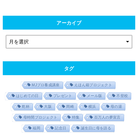
アーカイブ
タグ
MJプロ養成講座
えほん箱プロジェクト
はじめての日
プレゼント
メール版
不登校
乾杯
大阪
岡崎
横浜
母の湯
母時間プロジェクト
特集
百万人の夢宣言
福岡
記念日
誕生日に母を語る