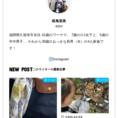
椛島里美
看護師
福岡県久留米市在住 41歳のワーママ。 7歳の小1女子と、5歳の
年中男子… それから39歳のおっきな長男（夫）の4人家族で
す！
NEW POST
母ゴコロ
母ゴコロ
2026.02.08