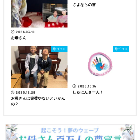
さよならの雪
2026.03.14
お母さん
母ゴコロ
母ゴコロ
2025.10.16
しゅにんさーん！
2025.12.28
お母さんは完璧やないといかん
の？