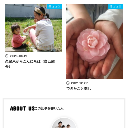
母ゴコロ
母ゴコロ
2023.04.19
久留米からこんにちは（自己紹
介）
2021.12.27
できたこと探し
ABOUT US