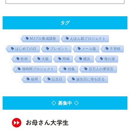
タグ
MJプロ養成講座
えほん箱プロジェクト
はじめての日
プレゼント
メール版
不登校
乾杯
大阪
岡崎
横浜
母の湯
母時間プロジェクト
特集
百万人の夢宣言
福岡
記念日
誕生日に母を語る
◇ 募集中 ◇