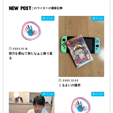
NEW POST
母ゴコロ
母ゴコロ
2025.12.16
胆力を委ねて来たなぁと振り返
る
2025.12.02
くるまいの場所
母ゴコロ
母ゴコロ