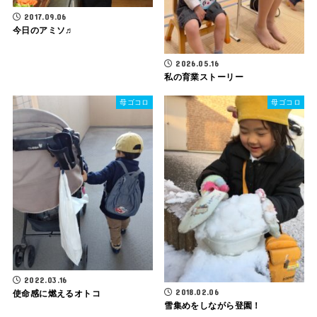
2017.09.06
今日のアミソ♬
2026.05.16
私の育業ストーリー
母ゴコロ
母ゴコロ
2022.03.16
2018.02.06
使命感に燃えるオトコ
雪集めをしながら登園！