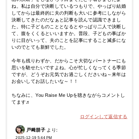
ね。私は自分で決断しているつもりで、やっぱり結婚
してからは最終的に夫の判断も大いに参考にしながら
決断してきたのだなぁと記事を読んで認識できまし
た。特に子どものこととなるとやっぱり二人で決断し
て、腹をくくるといいますか。普段、子どもの事ばか
りに目がいって、夫のことを記事にすること滅多にな
いのでとても新鮮でした。
今年も残りわずか、だからこそ大切なパートナーにも
思いを馳せたいですよね。心が忙しくなってくる季節
ですが、どうぞお元気でお過ごしくださいね～来年は
お会いしてお話したいな～！！
ちなみに、You Raise Me Upを聴きながらコメントし
てます♬
ログインして返信する
戸﨑朋子
より:
2025-12-19 5:44 PM