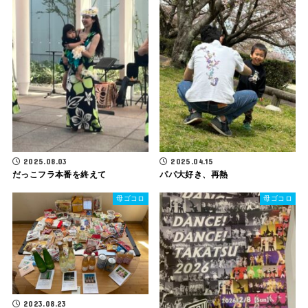
2025.08.03
2025.04.15
だっこフラ本番を終えて
パパ大好き、再熱
母ゴコロ
母ゴコロ
2023.08.23