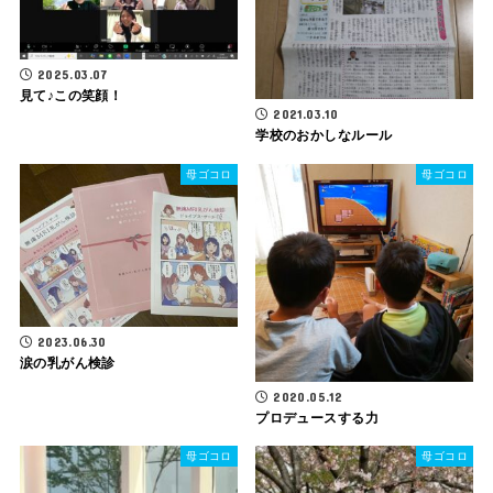
2025.03.07
見て♪この笑顔！
2021.03.10
学校のおかしなルール
母ゴコロ
母ゴコロ
2023.06.30
涙の乳がん検診
2020.05.12
プロデュースする力
母ゴコロ
母ゴコロ