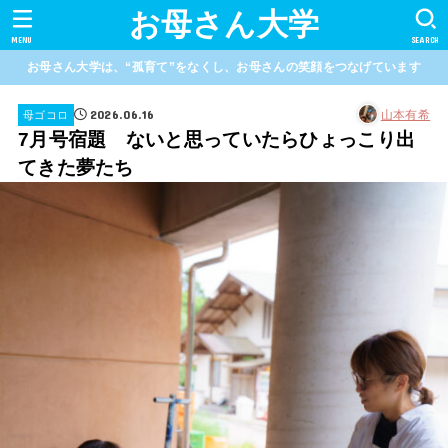
お母さん大学
MENU
SEARCH
お母さん大学は、“孤育て”をなくし、お母さんの笑顔をつなげています
2026.06.16
山本有希
母ゴコロ
7月号宿題 ないと思っていたらひょっこり出
てきた夢たち