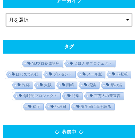
アーカイブ
タグ
MJプロ養成講座
えほん箱プロジェクト
はじめての日
プレゼント
メール版
不登校
乾杯
大阪
岡崎
横浜
母の湯
母時間プロジェクト
特集
百万人の夢宣言
福岡
記念日
誕生日に母を語る
◇ 募集中 ◇