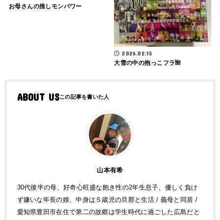
お母さんの推しモンパワー
2026.02.15
大雪の中の抱っこフラ🌺
ABOUT US
山本有希
30代後半の母、好奇心旺盛な飽き性の2年生息子、優しく負け
ず嫌いな年長の娘、中身は５歳児の旦那と生活 / 義母と同居 /
愛知県豊田市在住で第二の故郷は学生時代に過ごした広島だと