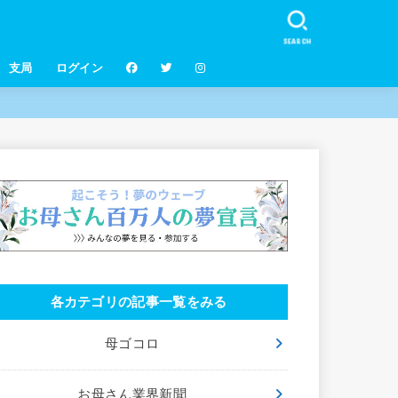
SEARCH
支局
ログイン
各カテゴリの記事一覧をみる
母ゴコロ
お母さん業界新聞