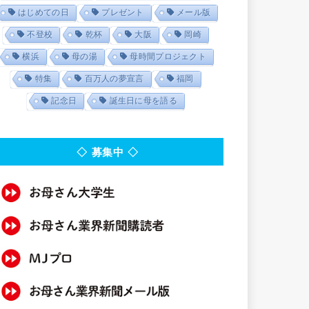
はじめての日
プレゼント
メール版
不登校
乾杯
大阪
岡崎
横浜
母の湯
母時間プロジェクト
特集
百万人の夢宣言
福岡
記念日
誕生日に母を語る
◇ 募集中 ◇