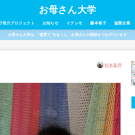
お母さん大学
万母力プロジェクト
お知らせ
イクシモ
藤本裕子
協賛企業
お母さん大学は、“孤育て”をなくし、お母さんの笑顔をつなげています
杉本真呼