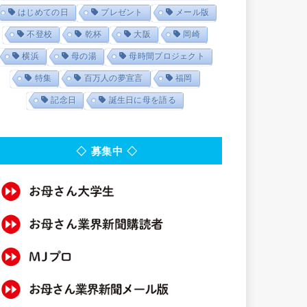
はじめての日
プレゼント
メール版
不登校
乾杯
大阪
岡崎
横浜
母の湯
母時間プロジェクト
特集
百万人の夢宣言
福岡
記念日
誕生日に母を語る
◇ 募集中 ◇