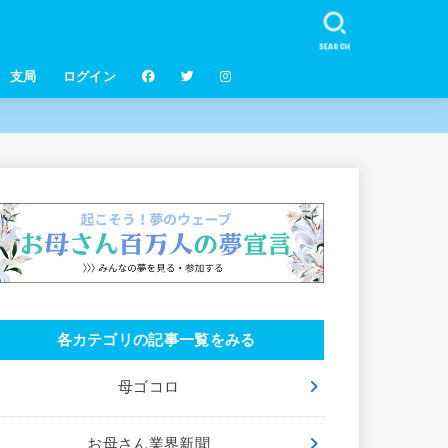
SEARCH
支局
ログイン
各カテゴリの記事一覧をみる
母ゴコロ
お母さん業界新聞