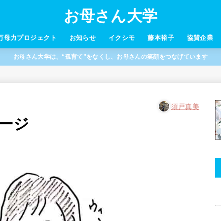
お母さん大学
万母力プロジェクト
お知らせ
イクシモ
藤本裕子
協賛企業
お母さん大学は、“孤育て”をなくし、お母さんの笑顔をつなげています
須戸真美
ージ