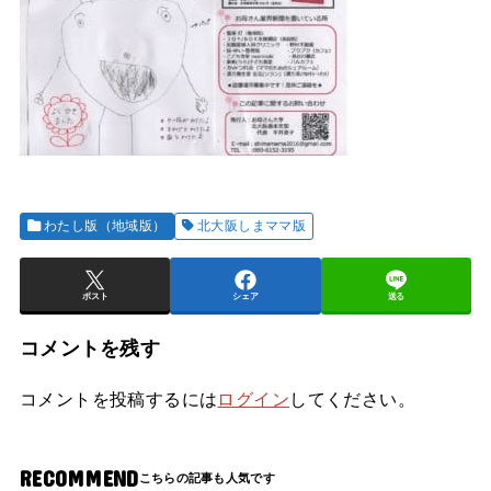
わたし版（地域版）
北大阪しまママ版
ポスト
シェア
送る
コメントを残す
コメントを投稿するには
ログイン
してください。
RECOMMEND