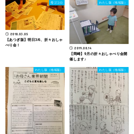
母ゴコロ
わたし版（地域版）
2018.03.05
【あつぎ版】明日3/6、折々おしゃ
べり会！
2019.08.14
【岡崎】9月の折々おしゃべり会開
催します♪
わたし版（地域版）
わたし版（地域版）