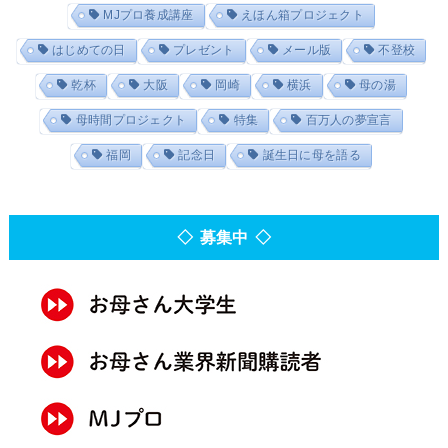
MJプロ養成講座
えほん箱プロジェクト
はじめての日
プレゼント
メール版
不登校
乾杯
大阪
岡崎
横浜
母の湯
母時間プロジェクト
特集
百万人の夢宣言
福岡
記念日
誕生日に母を語る
◇ 募集中 ◇