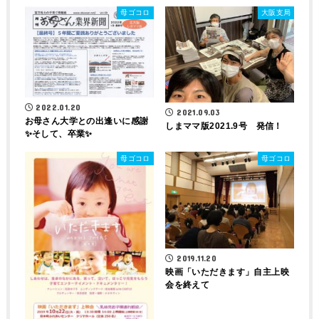
母ゴコロ
大阪支局
2022.01.20
2021.09.03
お母さん大学との出逢いに感謝
しまママ版2021.9号 発信！
✨そして、卒業✨
母ゴコロ
母ゴコロ
2019.11.20
映画「いただきます」自主上映
会を終えて