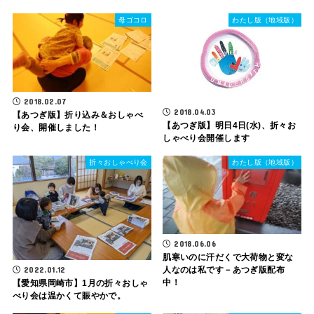
母ゴコロ
わたし版（地域版）
2018.02.07
2018.04.03
【あつぎ版】折り込み＆おしゃべ
【あつぎ版】明日4日(水)、折々お
り会、開催しました！
しゃべり会開催します
折々おしゃべり会
わたし版（地域版）
2018.06.06
肌寒いのに汗だくで大荷物と変な
2022.01.12
人なのは私です－あつぎ版配布
中！
【愛知県岡崎市】1月の折々おしゃ
べり会は温かくて賑やかで。