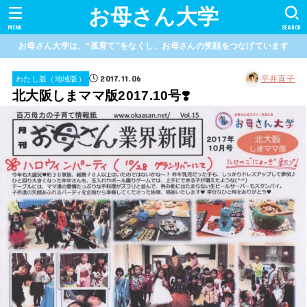
お母さん大学
MENU
SEARCH
お母さん大学は、“孤育て”をなくし、お母さんの笑顔をつなげています
2017.11.06
平井直子
わたし版（地域版）
北大阪しまママ版2017.10号❣️