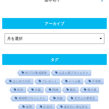
藤本裕子
アーカイブ
タグ
MJプロ養成講座
えほん箱プロジェクト
はじめての日
プレゼント
メール版
不登校
乾杯
大阪
岡崎
横浜
母の湯
母時間プロジェクト
特集
百万人の夢宣言
福岡
記念日
誕生日に母を語る