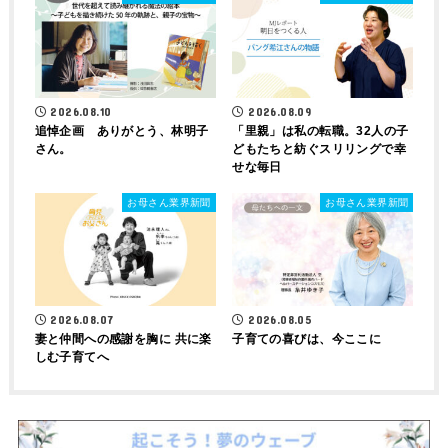
2026.08.10
2026.08.09
追悼企画 ありがとう、林明子
「里親」は私の転職。32人の子
さん。
どもたちと紡ぐスリリングで幸
せな毎日
お母さん業界新聞
お母さん業界新聞
2026.08.07
2026.08.05
妻と仲間への感謝を胸に 共に楽
子育ての喜びは、今ここに
しむ子育てへ