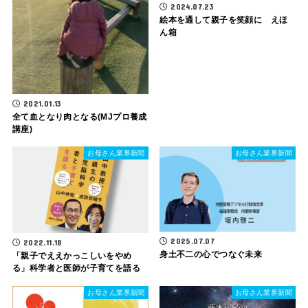
2024.07.23
絵本を通して親子を笑顔に えほ
ん箱
2021.01.13
全て血となり肉となる(MJプロ養成
講座)
お母さん業界新聞
お母さん業界新聞
2025.07.07
2022.11.18
身土不二の心でつなぐ未来
「親子でええかっこしいをやめ
る」科学者と医師が子育てを語る
お母さん業界新聞
お母さん業界新聞