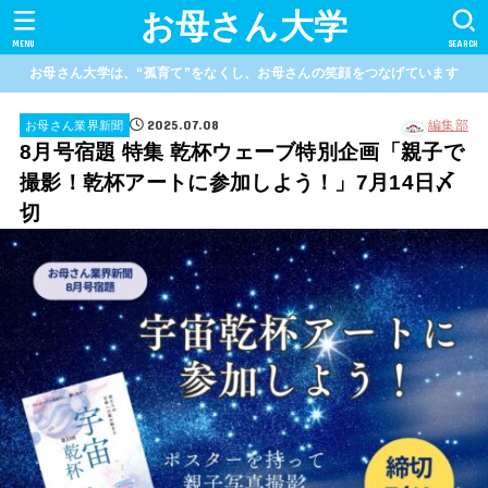
お母さん大学
MENU
SEARCH
お母さん大学は、“孤育て”をなくし、お母さんの笑顔をつなげています
2025.07.08
編集部
お母さん業界新聞
8月号宿題 特集 乾杯ウェーブ特別企画「親子で
撮影！乾杯アートに参加しよう！」7月14日〆
切