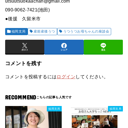
utsuutsuokaachan@gmail.com
090-9062-7421(池田)
●後援 久留米市
福岡支局
産前産後うつ
うつうつお母ちゃんの座談会
ポスト
シェア
送る
コメントを残す
コメントを投稿するには
ログイン
してください。
RECOMMEND
福岡支局
福岡支局