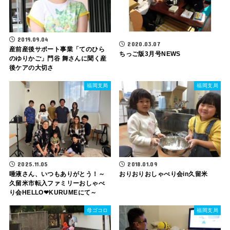
2019.09.04
2020.03.07
産前産後サポート事業「てのひら
ちっご版3月号NEWS
のゆりかご」門谷 舞さんに聞く産
後ケアの大切さ
福岡支局
福岡支局
2025.11.05
2018.01.09
唾液さん、いつもありがとう！～
おりおりおしゃべり会in久留米
久留米市転入ファミリーおしゃべ
り会HELLO❤KURUMEにて～
母ゴコロ
福岡支局