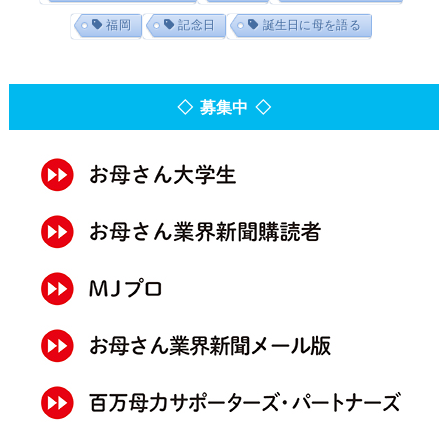
福岡
記念日
誕生日に母を語る
◇ 募集中 ◇