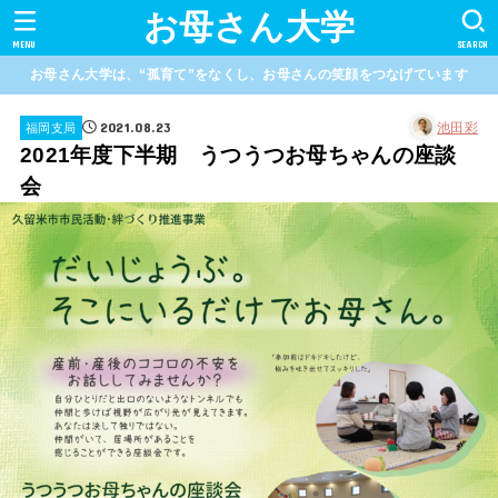
お母さん大学
MENU
SEARCH
お母さん大学は、“孤育て”をなくし、お母さんの笑顔をつなげています
2021.08.23
池田彩
福岡支局
2021年度下半期 うつうつお母ちゃんの座談
会