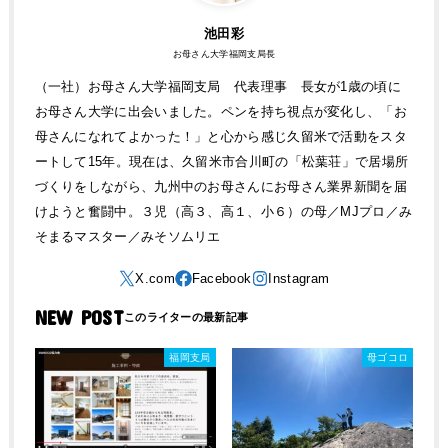
池田彩
お母さん大学福岡支局長
（一社）お母さん大学福岡支局 代表理事 長女が1歳の頃に
お母さん大学に出会いました。ペンを持ち視点が変化し、「お
母さんになれてよかった！」と心から感じ久留米で活動をスタ
ートして15年。現在は、久留米市合川町の「松葉荘」で居場所
づくりをしながら、九州中のお母さんにお母さん業界新聞を届
けようと奮闘中。３児（高３、高１、小６）の母／MJプロ／み
そまるマスター／みそソムリエ
NEW POST
福岡支局
母ゴコロ