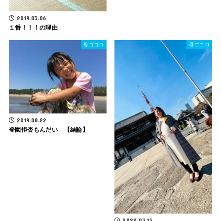
2019.03.06
１番！！！の理由
母ゴコロ
母ゴコロ
2019.08.22
登園拒否もんだい 【結論】
2022.03.13