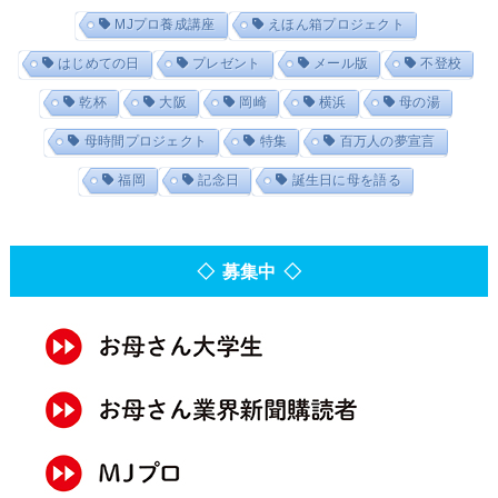
MJプロ養成講座
えほん箱プロジェクト
はじめての日
プレゼント
メール版
不登校
乾杯
大阪
岡崎
横浜
母の湯
母時間プロジェクト
特集
百万人の夢宣言
福岡
記念日
誕生日に母を語る
◇ 募集中 ◇