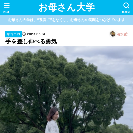
お母さん大学
MENU
SEARCH
お母さん大学は、“孤育て”をなくし、お母さんの笑顔をつなげています
2023.05.31
清水茜
母ゴコロ
手を差し伸べる勇気