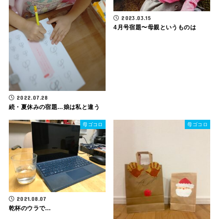
2023.03.15
4月号宿題〜母親というものは
2022.07.28
続・夏休みの宿題…娘は私と違う
母ゴコロ
母ゴコロ
2021.08.07
乾杯のウラで…