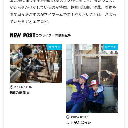
愛知県に住む小学2年生と2歳の子を持つ母です。ちびっこで、
やたらせかせかしているのが特徴。趣味は読書、洋裁。着物を
着て日々過ごすのがマイブームです！やりたいことは、さぼっ
ていたヨガとエアロビ。
NEW POST
母ゴコロ
母ゴコロ
2024.02.16
9歳の誕生日
2024.01.05
よくがんばった