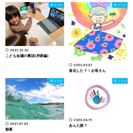
母ゴコロ
母ゴコロ
2023.03.03
こども会議の裏話(岸家編)
2024.09.03
進化した？！お母さん
母ゴコロ
母ゴコロ
2020.06.19
2021.07.09
あんた誰？
順番