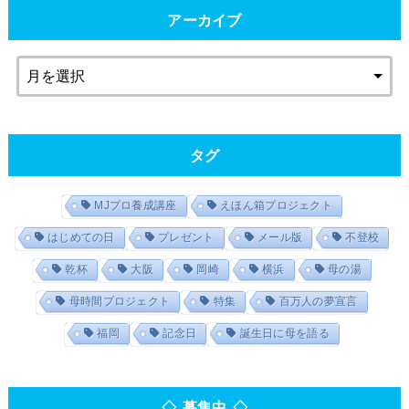
アーカイブ
タグ
MJプロ養成講座
えほん箱プロジェクト
はじめての日
プレゼント
メール版
不登校
乾杯
大阪
岡崎
横浜
母の湯
母時間プロジェクト
特集
百万人の夢宣言
福岡
記念日
誕生日に母を語る
◇ 募集中 ◇