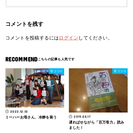
コメントを残す
コメントを投稿するには
ログイン
してください。
RECOMMEND
母ゴコロ
母ゴコロ
2022.12.10
2019.08.17
ミーハーお母さん、冷静を装う
遅ればせながら「百万母力」読み
ました！