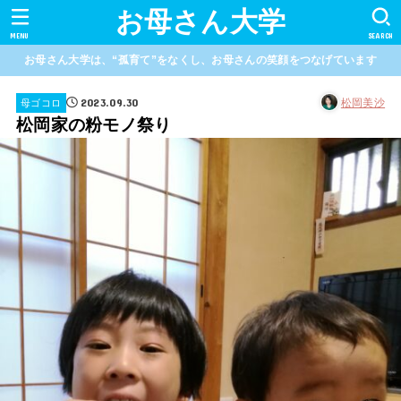
お母さん大学
MENU
SEARCH
お母さん大学は、“孤育て”をなくし、お母さんの笑顔をつなげています
2023.09.30
松岡美沙
母ゴコロ
松岡家の粉モノ祭り