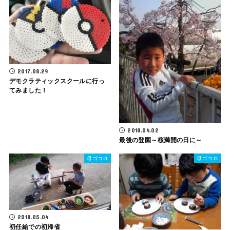
2017.08.29
デモクラティックスクールに行っ
てみました！
2018.04.02
最後の登園～桜満開の日に～
母ゴコロ
母ゴコロ
2018.05.04
初任給での初帰省