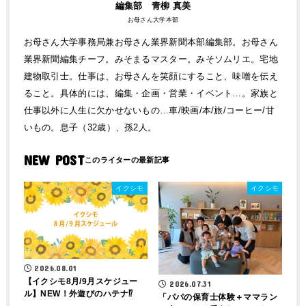
編集部 青柳 真美
お母さん大学本部
お母さん大学事務局兼お母さん業界新聞本部編集部。お母さん
業界新聞編集チーフ。みそまるマスター。みそソムリエ。宅地
建物取引士。仕事は、お母さんを笑顔にすること、味噌を伝え
ること。具体的には、編集・企画・営業・イベント…。家族と
仕事以外に人生に欠かせないもの…車/映画/本/旅/コーヒー/甘
いもの。息子（32歳）、孫2人。
NEW POST
イクシモ
イクシモ
2026.08.01
【イクシモ8月/9月スケジュー
2026.07.31
ル】NEW！外遊びのハテナ⁉
「パパの保育士体験＋ママラン