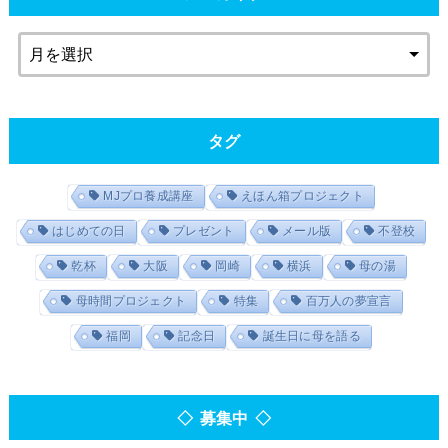
タグ
MJプロ養成講座
えほん箱プロジェクト
はじめての日
プレゼント
メール版
不登校
乾杯
大阪
岡崎
横浜
母の湯
母時間プロジェクト
特集
百万人の夢宣言
福岡
記念日
誕生日に母を語る
◇ 募集中 ◇