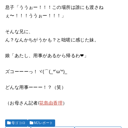
息子「ううぉー！！！この場所は誰にも渡さね
ぇ〜！！！ううぉー！！！」
そんな兄に、
ん？なんかちがうかも？と咄嗟に感じた妹。
娘「あたし、用事があるから帰るわ❤」
ズコーーーっ！ヾ(⌒(_*’ω’*)_
どんな用事ーーー！？（笑）
（お母さん記者/
花島由香理
）
母ゴコロ
MJレポート