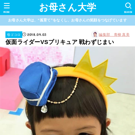
お母さん大学
MENU
SEARCH
お母さん大学は、“孤育て”をなくし、お母さんの笑顔をつなげています
2018.09.03
編集部 青柳 真美
母ゴコロ
仮面ライダーVSプリキュア 戦わずじまい