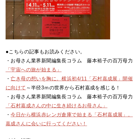
●こちらの記事もお読みください。
・お母さん業界新聞編集長コラム 藤本裕子の百万母力
「宇宙への旅が始まる」
・
亡き母の想いを胸に。横浜初4/11「石村嘉成展」開催
に向けて
～半径3ｍの世界から石村嘉成を感じる！
・お母さん業界新聞編集長コラム 藤本裕子の百万母力
「石村嘉成さんの中に生き続けるお母さん」
・
今日から横浜赤レンガ倉庫で始まる「石村嘉成展」。
嘉成さんに会いに行ってください！