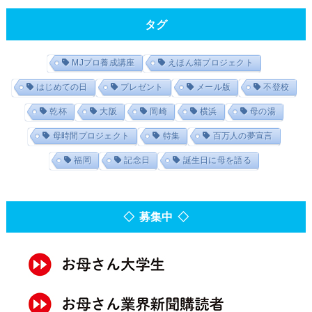
タグ
MJプロ養成講座
えほん箱プロジェクト
はじめての日
プレゼント
メール版
不登校
乾杯
大阪
岡崎
横浜
母の湯
母時間プロジェクト
特集
百万人の夢宣言
福岡
記念日
誕生日に母を語る
◇ 募集中 ◇