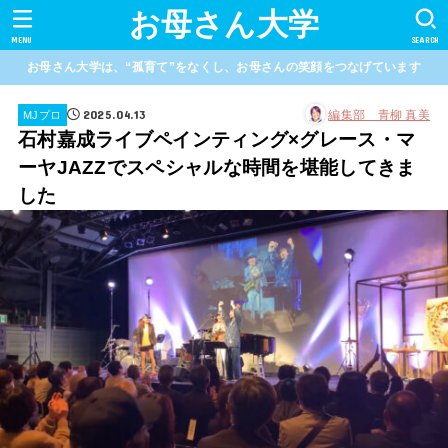
お母さん大学
MENU
SEARCH
お母さん大学は、“孤育て”をなくし、お母さんの笑顔をつなげています
2025.04.13
編集部 青柳 真美
MJプロ
石村嘉成ライブペインティング×グレース・マ
ーヤJAZZでスペシャルな時間を堪能してきま
した