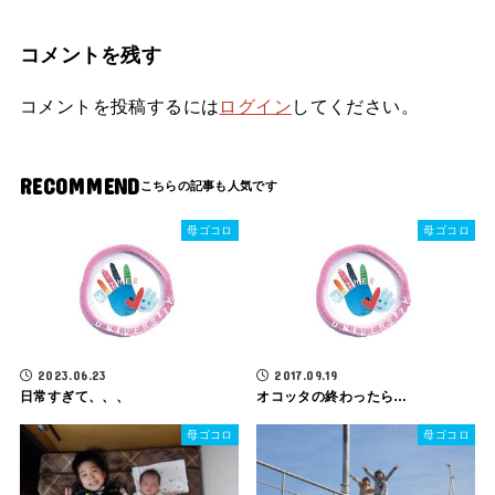
コメントを残す
コメントを投稿するには
ログイン
してください。
RECOMMEND
母ゴコロ
母ゴコロ
2023.06.23
2017.09.19
日常すぎて、、、
オコッタの終わったら…
母ゴコロ
母ゴコロ