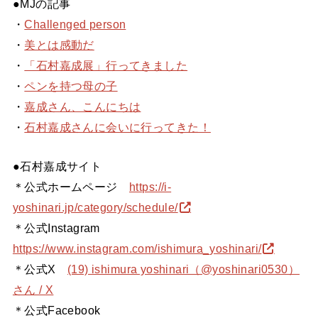
●MJの記事
・
Challenged person
・
美とは感動だ
・
「石村嘉成展」行ってきました
・
ペンを持つ母の子
・
嘉成さん、こんにちは
・
石村嘉成さんに会いに行ってきた！
●石村嘉成サイト
＊公式ホームページ
https://i-
yoshinari.jp/category/schedule/
＊公式Instagram
https://www.instagram.com/ishimura_yoshinari/
＊公式X
(19) ishimura yoshinari（@yoshinari0530）
さん / X
＊公式Facebook