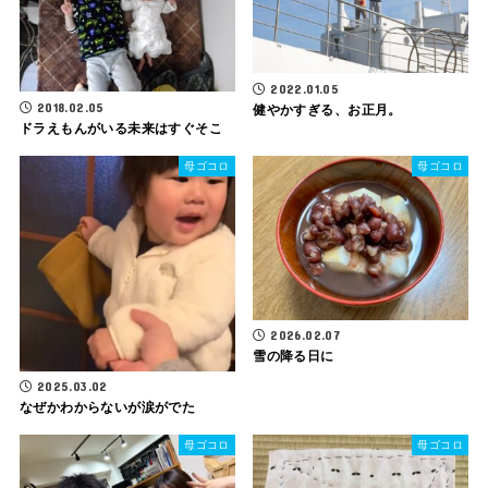
2022.01.05
2018.02.05
健やかすぎる、お正月。
ドラえもんがいる未来はすぐそこ
母ゴコロ
母ゴコロ
2026.02.07
雪の降る日に
2025.03.02
なぜかわからないが涙がでた
母ゴコロ
母ゴコロ