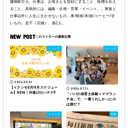
建物取引士。仕事は、お母さんを笑顔にすること、味噌を伝え
ること。具体的には、編集・企画・営業・イベント…。家族と
仕事以外に人生に欠かせないもの…車/映画/本/旅/コーヒー/甘
いもの。息子（32歳）、孫2人。
NEW POST
イクシモ
イクシモ
2026.08.01
【イクシモ8月/9月スケジュー
2026.07.31
ル】NEW！外遊びのハテナ⁉
「パパの保育士体験＋ママラン
チ会」で、一番うれしかったの
は誰だ？
イクシモ
乾杯