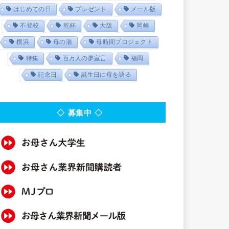
はじめての日
プレゼント
メール版
不登校
乾杯
大阪
岡崎
横浜
母の湯
母時間プロジェクト
特集
百万人の夢宣言
福岡
記念日
誕生日に母を語る
◇ 募集中 ◇