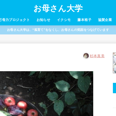
お母さん大学
万母力プロジェクト
お知らせ
イクシモ
藤本裕子
協賛企業
お母さん大学は、“孤育て”をなくし、お母さんの笑顔をつなげています
杉本真美