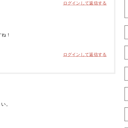
ログインして返信する
すね！
ログインして返信する
さい。