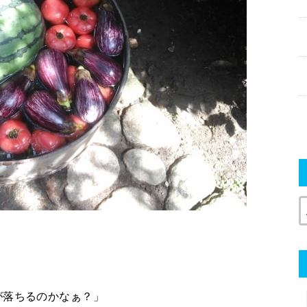
。
が落ちるのかなぁ？」