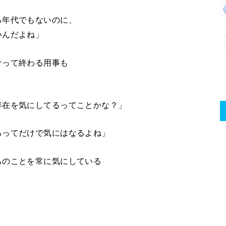
る年代でもないのに、
いんだよね」
サって終わる用事も
」
存在を気にしてるってことかな？」
るってだけで気にはなるよね」
ちのことを常に気にしている
」