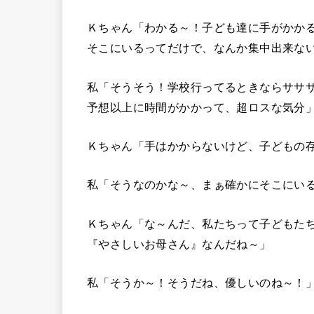
Ｋちゃん「わかる～！子ども達に手がかか
そこにいるってだけで、なんか集中出来な
私「そうそう！学校行ってるときならササ
予想以上に時間がかかって、超ロスな気分
Ｋちゃん「手はかからないけど、子どもの
私「そうなのかな～、まぁ確かにそこにい
Ｋちゃん「な～んだ、私たちって子どもた
『やさしいお母さん』なんだね～」
私「そうか～！そうだね、優しいのね～！