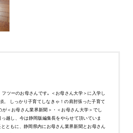
、フツーのお母さんです｡ ＜お母さん大学＞に入学し
頃。 しっかり子育てしなきゃ！の肩肘張った子育て
たのが＜お母さん業界新聞＞・＜お母さん大学＞でし
県に引っ越し、今は静岡版編集長をやらせて頂いていま
集長とともに、静岡県内にお母さん業界新聞とお母さん