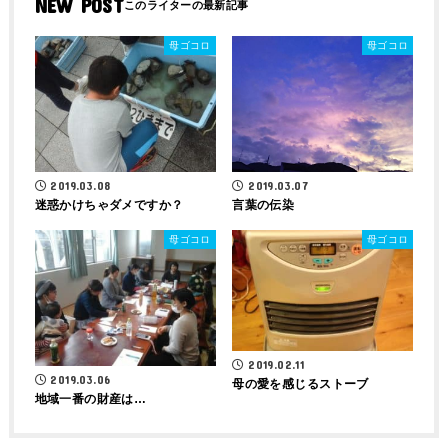
NEW POST
母ゴコロ
母ゴコロ
2019.03.08
2019.03.07
迷惑かけちゃダメですか？
言葉の伝染
母ゴコロ
母ゴコロ
2019.02.11
2019.03.06
母の愛を感じるストーブ
地域一番の財産は…