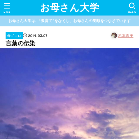
お母さん大学
MENU
SEARCH
お母さん大学は、“孤育て”をなくし、お母さんの笑顔をつなげています
2019.03.07
杉本真美
母ゴコロ
言葉の伝染