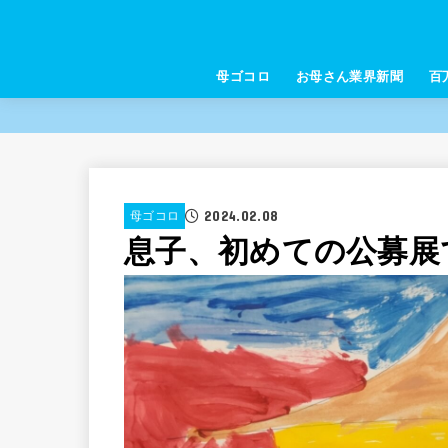
母ゴコロ
お母さん業界新聞
百
2024.02.08
母ゴコロ
息子、初めての公募展で