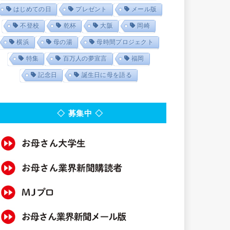
はじめての日
プレゼント
メール版
不登校
乾杯
大阪
岡崎
横浜
母の湯
母時間プロジェクト
特集
百万人の夢宣言
福岡
記念日
誕生日に母を語る
◇ 募集中 ◇