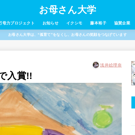
お母さん大学
万母力プロジェクト
お知らせ
イクシモ
藤本裕子
協賛企業
お母さん大学は、“孤育て”をなくし、お母さんの笑顔をつなげています
浅井絵理奈
入賞!!