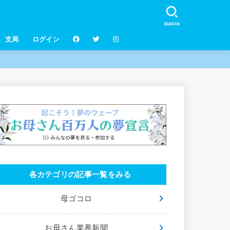
SEARCH
支局
ログイン
各カテゴリの記事一覧をみる
母ゴコロ
お母さん業界新聞