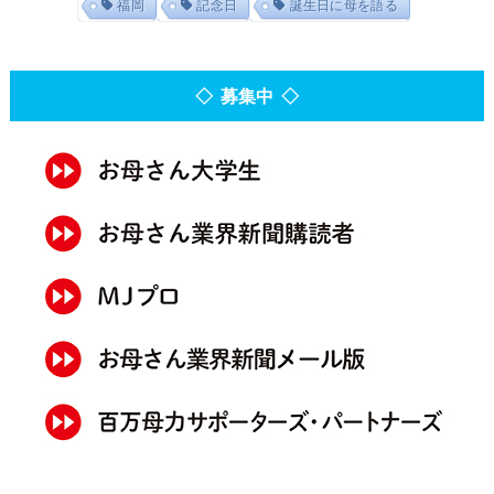
福岡
記念日
誕生日に母を語る
◇ 募集中 ◇