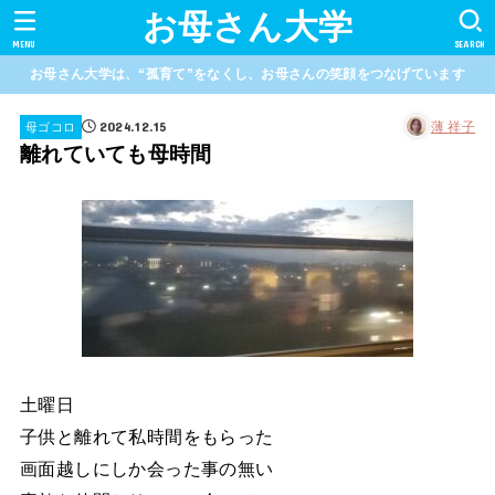
お母さん大学
MENU
SEARCH
お母さん大学は、“孤育て”をなくし、お母さんの笑顔をつなげています
2024.12.15
薄 祥子
母ゴコロ
離れていても母時間
土曜日
子供と離れて私時間をもらった
画面越しにしか会った事の無い