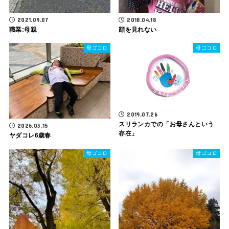
2018.04.18
2021.09.07
顔を見れない
職業:母親
母ゴコロ
母ゴコロ
2019.07.26
スリランカでの「お母さんという
2026.03.15
存在」
ヤダコレ6歳春
母ゴコロ
母ゴコロ