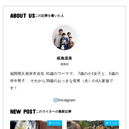
ABOUT US
椛島里美
看護師
福岡県久留米市在住 41歳のワーママ。 7歳の小1女子と、5歳の
年中男子… それから39歳のおっきな長男（夫）の4人家族で
す！
NEW POST
母ゴコロ
母ゴコロ