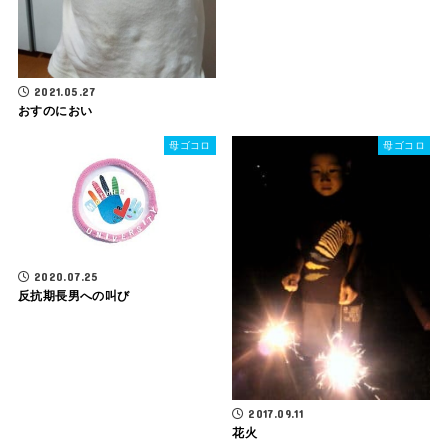
2021.05.27
おすのにおい
母ゴコロ
母ゴコロ
2020.07.25
反抗期長男への叫び
2017.09.11
花火