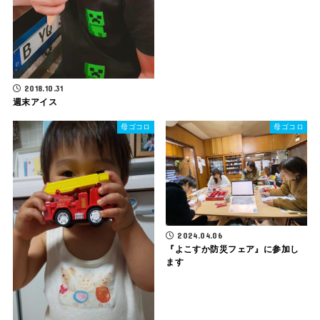
2018.10.31
週末アイス
母ゴコロ
母ゴコロ
2024.04.06
『よこすか防災フェア』に参加し
ます