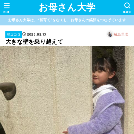
お母さん大学
MENU
SEARCH
お母さん大学は、“孤育て”をなくし、お母さんの笑顔をつなげています
2025.02.13
椛島里美
母ゴコロ
大きな壁を乗り越えて