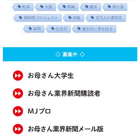
乾杯
大阪
岡崎
横浜
母の湯
母時間プロジェクト
特集
百万人の夢宣言
福岡
記念日
誕生日に母を語る
◇ 募集中 ◇