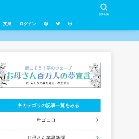
SEARCH
支局
ログイン
各カテゴリの記事一覧をみる
母ゴコロ
お母さん業界新聞