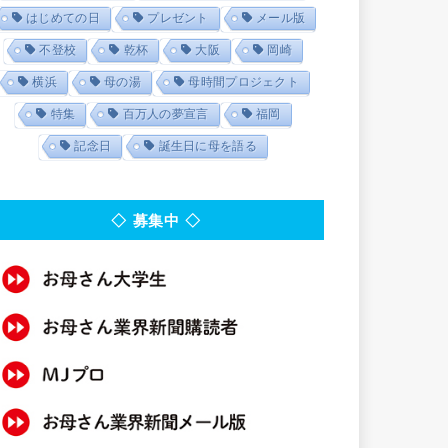
はじめての日
プレゼント
メール版
不登校
乾杯
大阪
岡崎
横浜
母の湯
母時間プロジェクト
特集
百万人の夢宣言
福岡
記念日
誕生日に母を語る
◇ 募集中 ◇