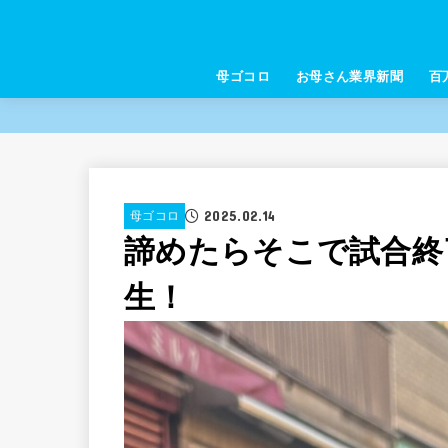
母ゴコロ
お母さん業界新聞
百
2025.02.14
母ゴコロ
諦めたらそこで試合終
生！