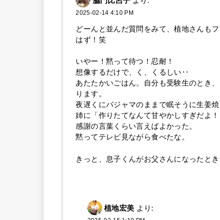
脇門比呂子
より:
2025-02-14 4:10 PM
どーんと並んだ質問をみて、植地さんもフ
はず！笑
いやー！黙って待つ！忍耐！
想像するだけで、く、くるしい‥
あたたかいごはん。自分も受験生のとき、
ります。
夜遅くにパジャマのままで眠そうに生姜焼
姉に「作りたてなんて甘やかしすぎだよ！
感謝の言葉くらい言えばよかった。
黙ってテレビ見ながら食べたな。
きっと、息子くんがお父さんになったとき
植地宏美
より: