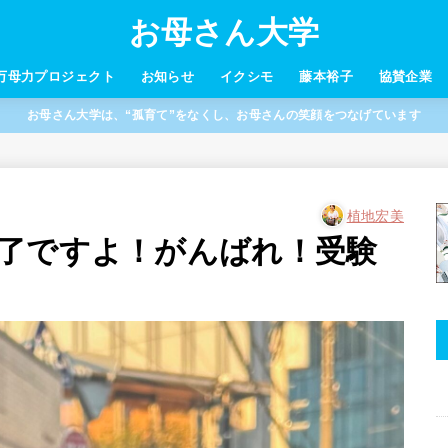
お母さん大学
万母力プロジェクト
お知らせ
イクシモ
藤本裕子
協賛企業
お母さん大学は、“孤育て”をなくし、お母さんの笑顔をつなげています
植地宏美
了ですよ！がんばれ！受験