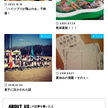
2023.10.10
「ハイツブリが飛ぶのを」千秋
楽！
2022.07.30
乾杯直前！！！
母ゴコロ
母ゴコロ
2018.08.21
夏休みの宿題～その１～
2018.03.05
息子に泣かされた話
ABOUT US