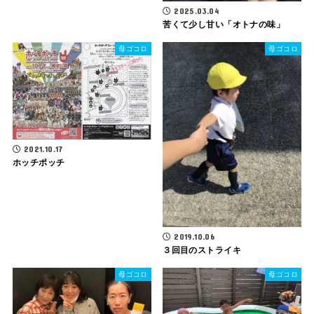
2025.03.04
苦くて少し甘い「オトナの味」
母ゴコロ
母ゴコロ
2021.10.17
ホッチポッチ
2019.10.06
３回目のストライキ
母ゴコロ
母ゴコロ