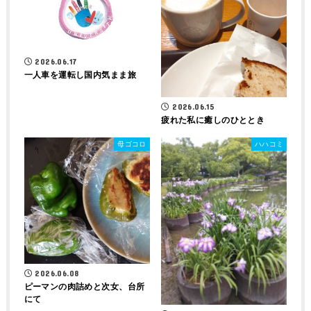
2026.06.17
一人車を運転し国内気まま旅
2026.06.15
疲れた私に癒しのひととき
母ゴコロ
ハハコミ
2026.06.08
ピーマンの肉詰めと次女、台所
にて