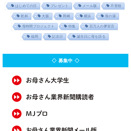
はじめての日
プレゼント
メール版
不登校
乾杯
大阪
岡崎
横浜
母の湯
母時間プロジェクト
特集
百万人の夢宣言
福岡
記念日
誕生日に母を語る
◇ 募集中 ◇