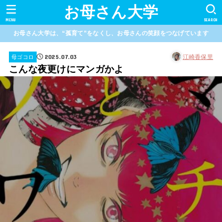
お母さん大学
MENU
SEARCH
お母さん大学は、“孤育て”をなくし、お母さんの笑顔をつなげています
2025.07.03
江崎香保里
母ゴコロ
こんな夜更けにマンガかよ