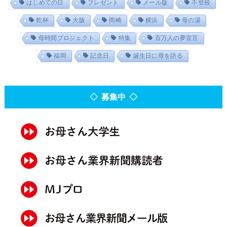
はじめての日
プレゼント
メール版
不登校
乾杯
大阪
岡崎
横浜
母の湯
母時間プロジェクト
特集
百万人の夢宣言
福岡
記念日
誕生日に母を語る
◇ 募集中 ◇