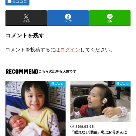
母ゴコロ
ポスト
シェア
送る
コメントを残す
コメントを投稿するには
ログイン
してください。
RECOMMEND
母ゴコロ
母ゴコロ
2018.03.05
「眠れない理由」私はお母さんに