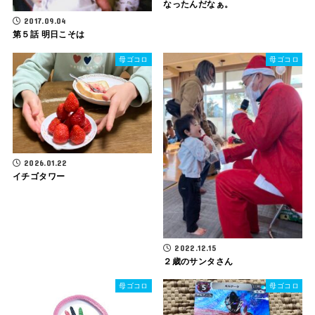
なったんだなぁ。
2017.09.04
第５話 明日こそは
母ゴコロ
母ゴコロ
2026.01.22
イチゴタワー
2022.12.15
２歳のサンタさん
母ゴコロ
母ゴコロ