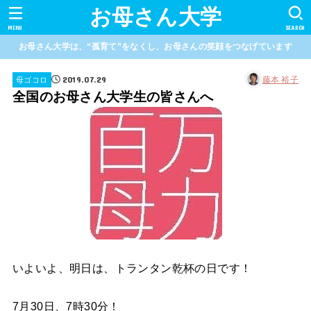
お母さん大学
MENU
SEARCH
お母さん大学は、“孤育て”をなくし、お母さんの笑顔をつなげています
2019.07.29
藤本 裕子
母ゴコロ
全国のお母さん大学生の皆さんへ
いよいよ、明日は、トランタン乾杯の日です！
7月30日、7時30分！