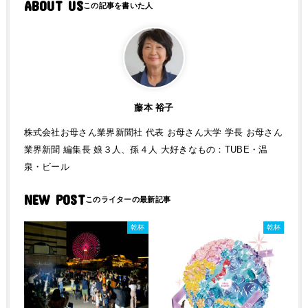
ABOUT US
藤本 裕子
株式会社お母さん業界新聞社 代表 お母さん大学 学長 お母さん
業界新聞 編集長 娘３人、孫４人 大好きなもの：TUBE・温
泉・ビール
NEW POST
乾杯
乾杯