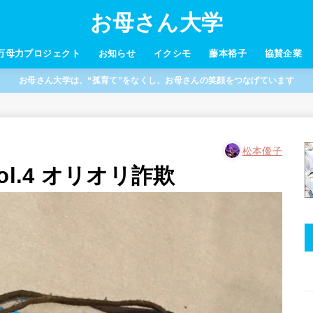
お母さん大学
万母力プロジェクト
お知らせ
イクシモ
藤本裕子
協賛企業
お母さん大学は、“孤育て”をなくし、お母さんの笑顔をつなげています
松本優子
l.4 オリオリ詐欺