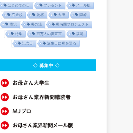
はじめての日
プレゼント
メール版
不登校
乾杯
大阪
岡崎
横浜
母の湯
母時間プロジェクト
特集
百万人の夢宣言
福岡
記念日
誕生日に母を語る
◇ 募集中 ◇