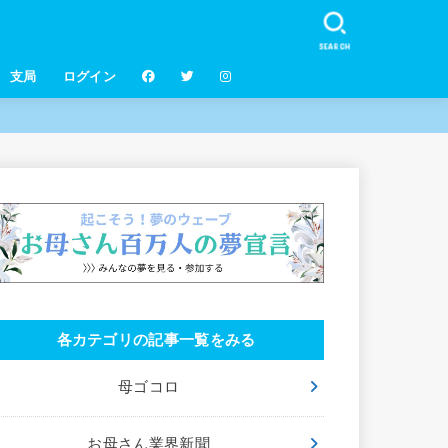
SEARCH
支局
ログイン
各カテゴリの記事一覧をみる
母ゴコロ
お母さん業界新聞