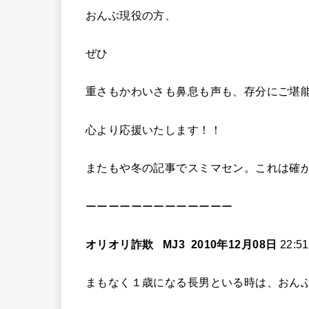
おんぶ現役の方、
ぜひ
重さもかわいさも鼻息も声も、存分にご堪能
心より応援いたします！！
またもや冬の記事でスミマセン。これは確
ーーーーーーーーーーーーー
オリオリ詐欺
MJ3
2010
年
12
月
08
日
22:51
まもなく１歳になる長男といる時は、おん