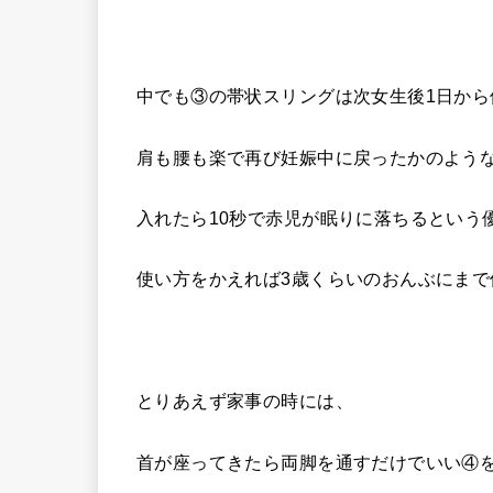
中でも③の帯状スリングは次女生後1日から
肩も腰も楽で再び妊娠中に戻ったかのよう
入れたら10秒で赤児が眠りに落ちるという優れもの‼️
使い方をかえれば3歳くらいのおんぶにまで
とりあえず家事の時には、
首が座ってきたら両脚を通すだけでいい④