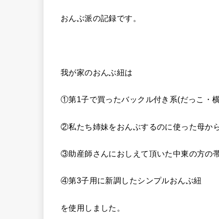
おんぶ派の記録です。
我が家のおんぶ紐は
①第1子で買ったバックル付き系(だっこ・横
②私たち姉妹をおんぶするのに使った母か
③助産師さんにおしえて頂いた中東の方の
④第3子用に新調したシンプルおんぶ紐
を使用しました。