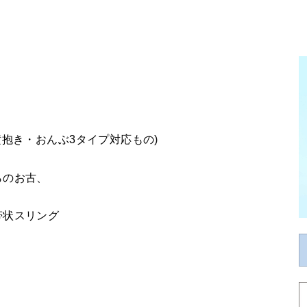
抱き・おんぶ3タイプ対応もの)
らのお古、
帯状スリング