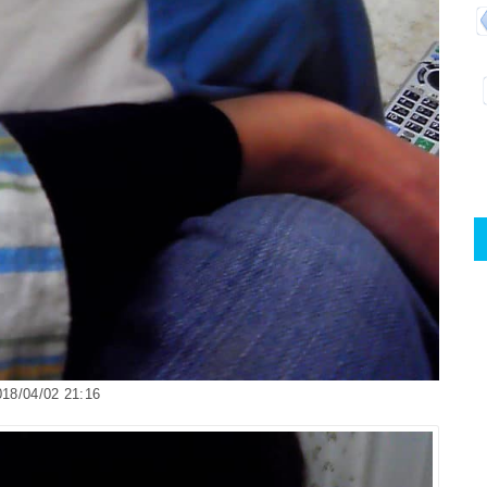
018/04/02 21:16