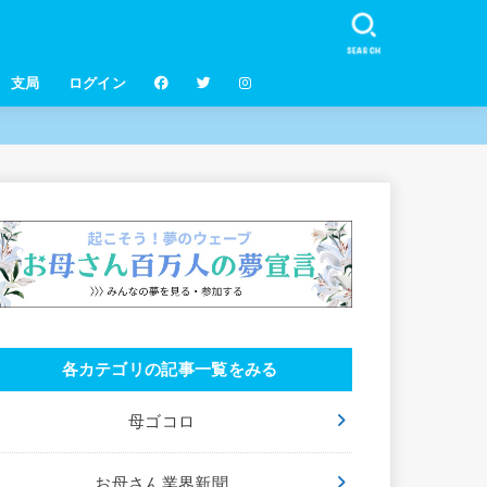
SEARCH
支局
ログイン
各カテゴリの記事一覧をみる
母ゴコロ
お母さん業界新聞