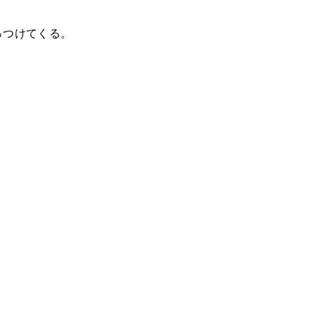
っつけてくる。
。