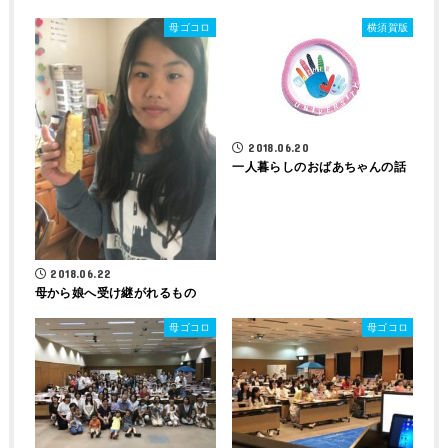
母ゴコロ
横須賀版
2018.06.20
一人暮らしのおばあちゃんの話
2018.06.22
母から娘へ受け継がれるもの
母ゴコロ
母ゴコロ