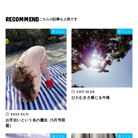
RECOMMEND
母ゴコロ
母ゴコロ
2017.10.08
ひたむきさ感じる午後
2022.04.11
お手伝いという名の魔法（5月号宿
題）
母ゴコロ
母ゴコロ