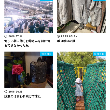
2019.07.11
2025.05.04
悔しい朝～働くお母さんを前に何
ボロボロの服
もできなかった私
母ゴコロ
母ゴコロ
2018.04.15
読解力は言われ続けて来た