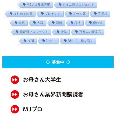
MJプロ養成講座
えほん箱プロジェクト
はじめての日
プレゼント
メール版
不登校
乾杯
大阪
岡崎
横浜
母の湯
母時間プロジェクト
特集
百万人の夢宣言
福岡
記念日
誕生日に母を語る
◇ 募集中 ◇