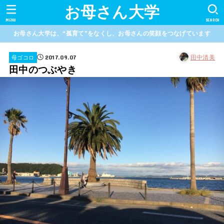
お母さん大学
MENU
SEARCH
お母さん大学は、“孤育て”をなくし、お母さんの笑顔をつなげています
2017.09.07
田中清美
母ゴコロ
田中のつぶやき