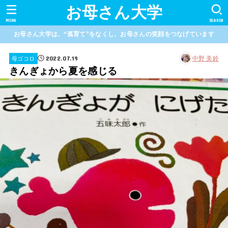
お母さん大学
MENU
SEARCH
お母さん大学は、“孤育て”をなくし、お母さんの笑顔をつなげています
2022.07.19
中野 美鈴
母ゴコロ
きんぎょから夏を感じる