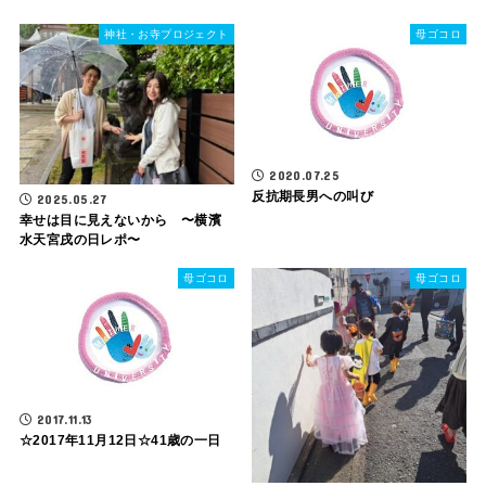
神社・お寺プロジェクト
母ゴコロ
2020.07.25
反抗期長男への叫び
2025.05.27
幸せは目に見えないから 〜横濱
水天宮戌の日レポ〜
母ゴコロ
母ゴコロ
2017.11.13
☆2017年11月12日☆41歳の一日