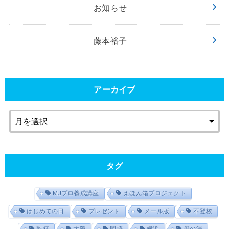
お知らせ
藤本裕子
アーカイブ
タグ
MJプロ養成講座
えほん箱プロジェクト
はじめての日
プレゼント
メール版
不登校