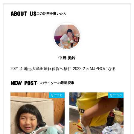
ABOUT US
中野 美鈴
2021.4 地元大牟田離れ佐賀へ移住 2022.2.5 MJPROになる
NEW POST
母ゴコロ
母ゴコロ