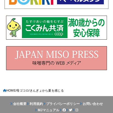
HOME
母ゴコロ
きんぎょから夏を感じる
会社概要
利用規約
プライバシーポリシー
お問い合わせ
MJマニュアル