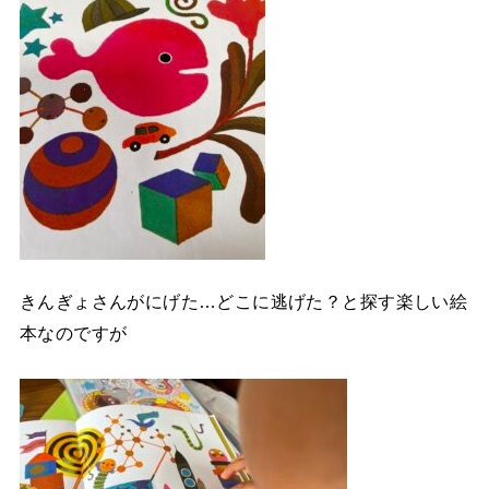
きんぎょさんがにげた…どこに逃げた？と探す楽しい絵
本なのですが