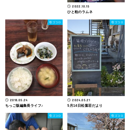
2022.10.15
ひと粒のラムネ
母ゴコロ
母ゴコロ
2018.05.24
2024.05.21
ちっご版編集長ライフ♪
5月14日松葉荘だより
母ゴコロ
母ゴコロ