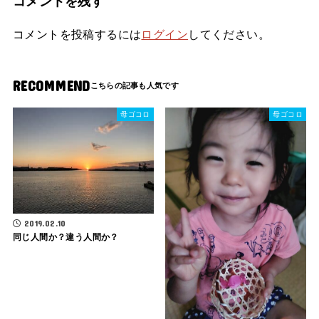
コメントを残す
コメントを投稿するには
ログイン
してください。
RECOMMEND
母ゴコロ
母ゴコロ
2019.02.10
同じ人間か？違う人間か？