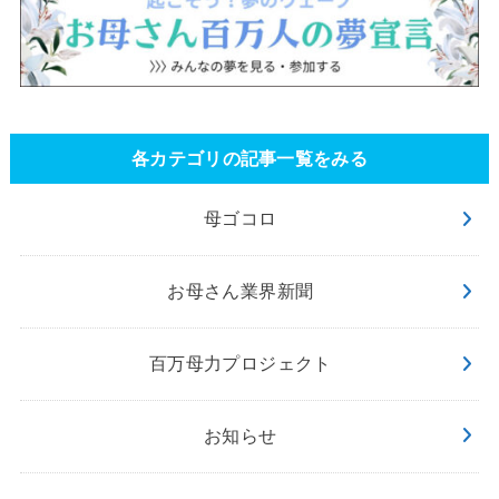
各カテゴリの記事一覧をみる
母ゴコロ
お母さん業界新聞
百万母力プロジェクト
お知らせ