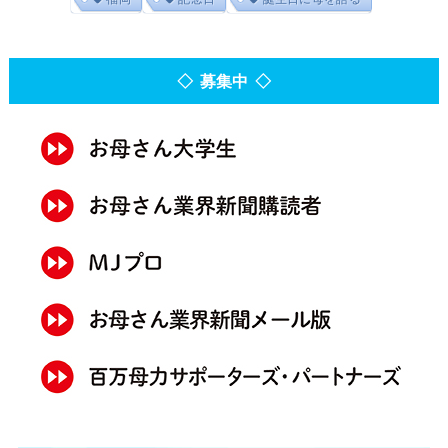
◇ 募集中 ◇