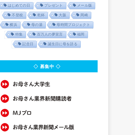
はじめての日
プレゼント
メール版
不登校
乾杯
大阪
岡崎
横浜
母の湯
母時間プロジェクト
特集
百万人の夢宣言
福岡
記念日
誕生日に母を語る
◇ 募集中 ◇