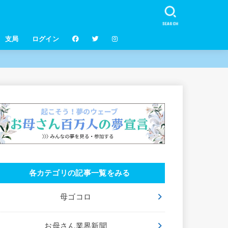
SEARCH
支局
ログイン
各カテゴリの記事一覧をみる
母ゴコロ
お母さん業界新聞