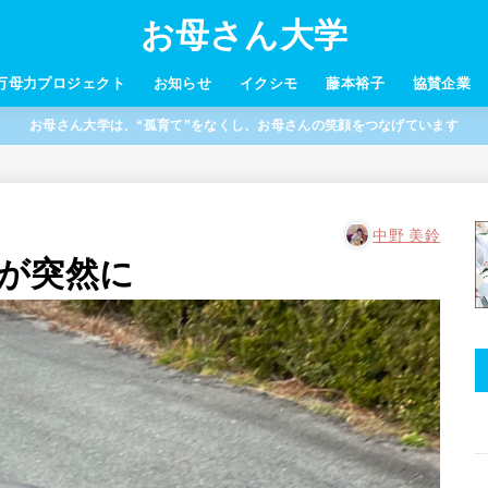
お母さん大学
万母力プロジェクト
お知らせ
イクシモ
藤本裕子
協賛企業
お母さん大学は、“孤育て”をなくし、お母さんの笑顔をつなげています
中野 美鈴
が突然に