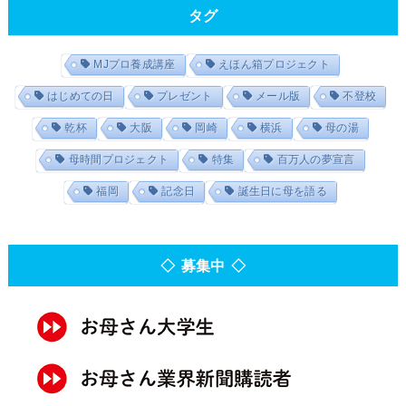
タグ
MJプロ養成講座
えほん箱プロジェクト
はじめての日
プレゼント
メール版
不登校
乾杯
大阪
岡崎
横浜
母の湯
母時間プロジェクト
特集
百万人の夢宣言
福岡
記念日
誕生日に母を語る
◇ 募集中 ◇