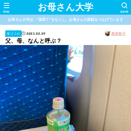
お母さん大学
MENU
SEARCH
お母さん大学は、“孤育て”をなくし、お母さんの笑顔をつなげています
2023.02.09
尾形智子
母ゴコロ
父、母、なんと呼ぶ？