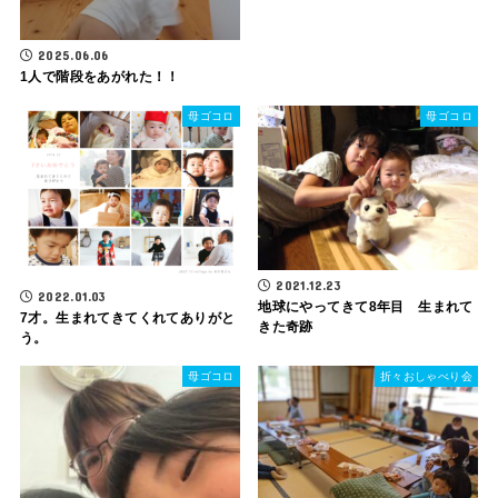
2025.06.06
1人で階段をあがれた！！
母ゴコロ
母ゴコロ
2021.12.23
2022.01.03
地球にやってきて8年目 生まれて
7才。生まれてきてくれてありがと
きた奇跡
う。
母ゴコロ
折々おしゃべり会