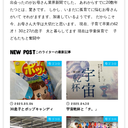
出会ったのがお母さん業界新聞でした。 あれからすでに20数年
たつとは、驚きです。 しかし、いまだに孤育てに悩むお母さん
がいて それがますます、加速しているようです。 だからこそ
今、お母さん大学は大切だと思います。 現在、子育て卒業の62
才！ 30と27の息子 夫と暮らしてます 現在は学童保育で 子
どもたちと奮闘中
NEW POST
母ゴコロ
母ゴコロ
2025.05.06
2025.04.30
30息子とポップキャンディ
宇宙乾杯と「チ。」
母ゴコロ
母ゴコロ